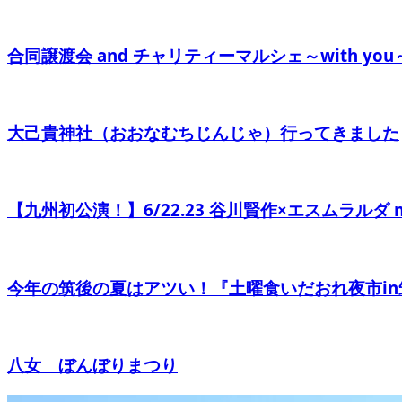
合同譲渡会 and チャリティーマルシェ～with you
大己貴神社（おおなむちじんじゃ）行ってきました
【九州初公演！】6/22.23 谷川賢作×エスムラルダ mono m
今年の筑後の夏はアツい！『土曜食いだおれ夜市in
八女 ぼんぼりまつり