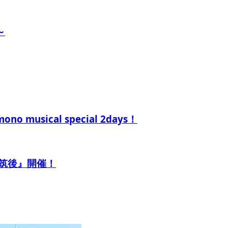
～
usical special 2days！
筑後』開催！