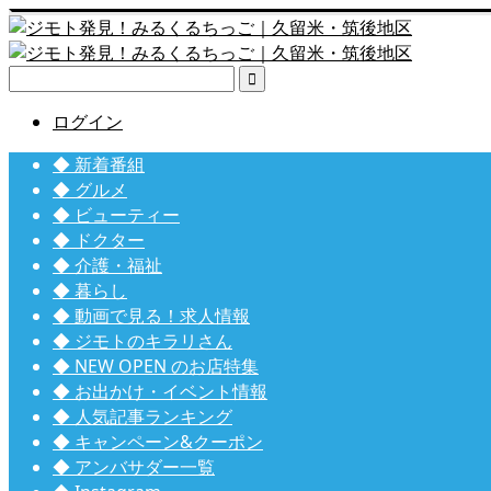

ログイン
◆ 新着番組
◆ グルメ
◆ ビューティー
◆ ドクター
◆ 介護・福祉
◆ 暮らし
◆ 動画で見る！求人情報
◆ ジモトのキラリさん
◆ NEW OPEN のお店特集
◆ お出かけ・イベント情報
◆ 人気記事ランキング
◆ キャンペーン&クーポン
◆ アンバサダー一覧