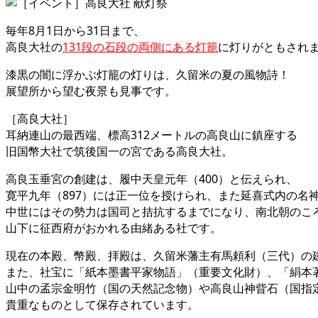
毎年8月1日から31日まで、
高良大社の
131段の石段の両側にある灯籠
に灯りがともされ
漆黒の闇に浮かぶ灯籠の灯りは、久留米の夏の風物詩！
展望所から望む夜景も見事です。
［高良大社］
耳納連山の最西端、標高312メートルの高良山に鎮座する
旧国幣大社で筑後国一の宮である高良大社。
高良玉垂宮の創建は、履中天皇元年（400）と伝えられ、
寛平九年（897）には正一位を授けられ、また延喜式内の名
中世にはその勢力は国司と拮抗するまでになり、南北朝のこ
山下に征西府がおかれる由緒ある社です。
現在の本殿、幣殿、拝殿は、久留米藩主有馬頼利（三代）の
また、社宝に「紙本墨書平家物語」（重要文化財）、「絹本
山中の孟宗金明竹（国の天然記念物）や高良山神眥石（国指
貴重なものとして保存されています。