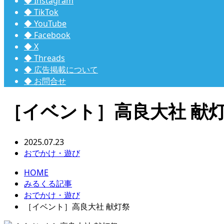
◆ Instagram
◆ TikTok
◆ YouTube
◆ Facebook
◆ X
◆ Threads
◆ 広告掲載について
◆ お問合せ
［イベント］高良大社 献
2025.07.23
おでかけ・遊び
HOME
みるくる記事
おでかけ・遊び
［イベント］高良大社 献灯祭