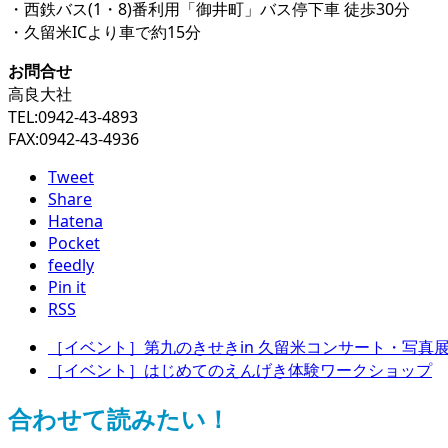
・西鉄バス(1・8)番利用「御井町」バス停下車 徒歩30分
・久留米ICより車で約15分
お問合せ
高良大社
TEL:0942-43-4893
FAX:0942-43-4936
Tweet
Share
Hatena
Pocket
feedly
Pin it
RSS
［イベント］第九のきせきin 久留米コンサート・写真
［イベント］はじめてのえんげき体験ワークショップ
合わせて読みたい！