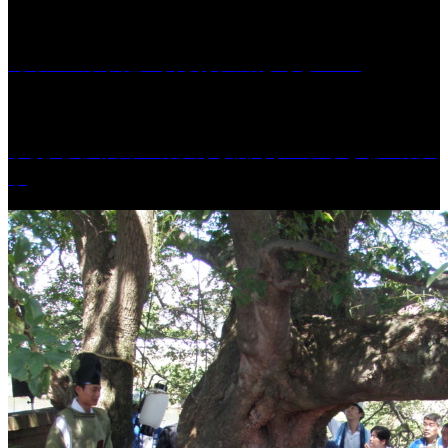
［イベント］紅乙女 夏夜の蔵びらき2026
学校法人久留米工業大学│福岡県一、小さな工業大
学