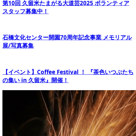
第10回 久留米たまがる大道芸2025 ボランティア
スタッフ募集中！
石橋文化センター開園70周年記念事業 メモリアル
展/写真募集
【イベント】Coffee Festival ！ 『茶色いつぶたち
の集い in 久留米』開催！