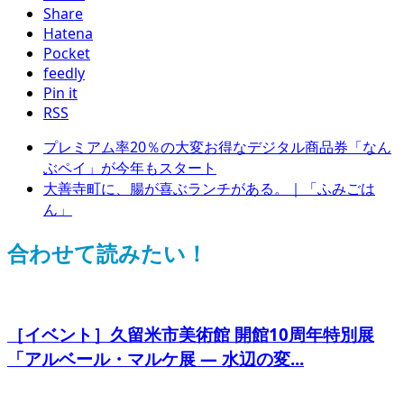
Share
Hatena
Pocket
feedly
Pin it
RSS
プレミアム率20％の大変お得なデジタル商品券「なん
ぶペイ」が今年もスタート
大善寺町に、腸が喜ぶランチがある。｜「ふみごは
ん」
合わせて読みたい！
［イベント］久留米市美術館 開館10周年特別展
「アルベール・マルケ展 ― 水辺の変...