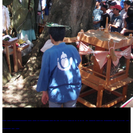
［イベント］第41回 河童大明神夏の大祭「河童ま
つり」