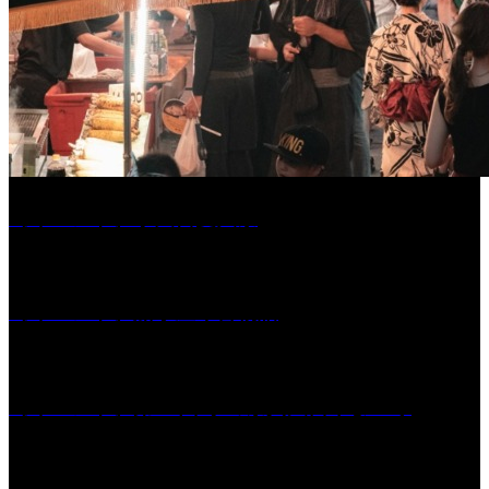
［イベント］水天宮夏大祭
［イベント］船小屋今昔物語
［イベント］第55回 水の祭典久留米まつり