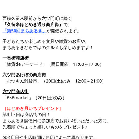
西鉄久留米駅前から六ツ門町に続く
『久留米ほとめき通り商店街』
で、
「第50回まちあるき」
が開催されます。
子どもたちが楽しめる文具や雑貨のお店や、
まちあるきならではのグルメも楽しめますよ！
一番街商店街
「雑貨deアーケード」（両日開催 11:00～17:00）
六ツ門あけぼの商店街
「むつもん雑貨市」（20日(土)のみ 12:00～21:00）
六ツ門商店街
「6×6market」（20日(土)のみ）
［ほとめき月いちプレゼント］
第3土･日は商店街の日！
まちあるき開催日に参加店でお買い物いただいた方に、
先着順でちょっと嬉しいものをプレゼント♪
※出店日や出店時間はお店によって異なります。