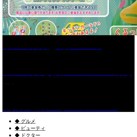
［イベント］六角堂広場サマーパーク
［イベント］子ども太鼓フェスティバル & 太鼓響
演会
くるめ市民流水プールが7/18（土）OPEN！
◆ グルメ
◆ ビューティ
◆ ドクター