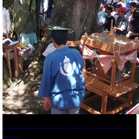
［イベント］第41回 河童大明神夏の大祭「河童ま
つり」