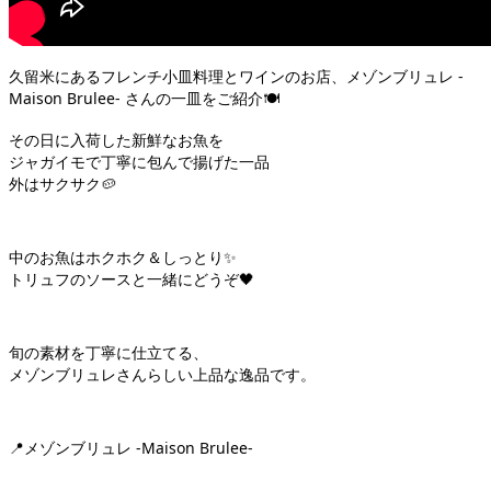
久留米にあるフレンチ小皿料理とワインのお店、メゾンブリュレ -
Maison Brulee- さんの一皿をご紹介🍽️
その日に入荷した新鮮なお魚を
ジャガイモで丁寧に包んで揚げた一品
外はサクサク🥔
中のお魚はホクホク＆しっとり✨
トリュフのソースと一緒にどうぞ🖤
旬の素材を丁寧に仕立てる、
メゾンブリュレさんらしい上品な逸品です。
📍メゾンブリュレ -Maison Brulee-