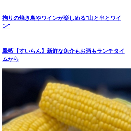
拘りの焼き鳥やワインが楽しめる“山と串とワイ
ン”
翠藍【すいらん】新鮮な魚介もお酒もランチタイ
ムから