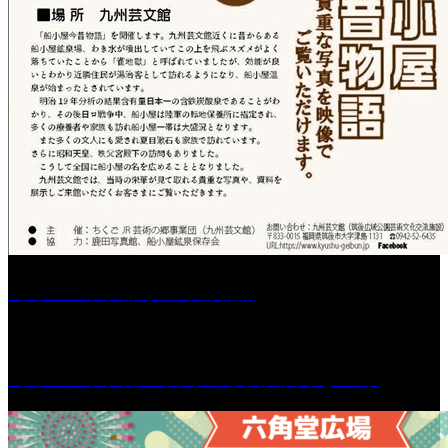
［イベント］船小屋今昔物語
［イベント］第55回 水の祭典久留米まつり