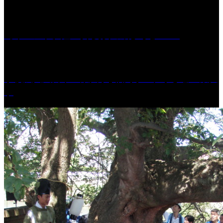
［イベント］紅乙女 夏夜の蔵びらき2026
学校法人久留米工業大学│福岡県一、小さな工業大
学