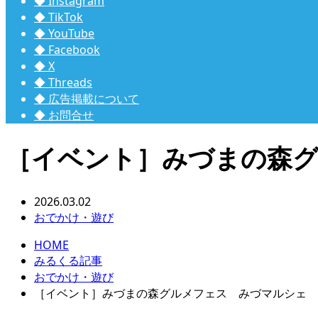
◆ Instagram
◆ TikTok
◆ YouTube
◆ Facebook
◆ X
◆ Threads
◆ 広告掲載について
◆ お問合せ
［イベント］みづまの森
2026.03.02
おでかけ・遊び
HOME
みるくる記事
おでかけ・遊び
［イベント］みづまの森グルメフェス みづマルシェ