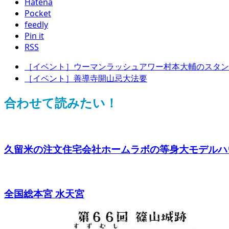
Hatena
Pocket
feedly
Pin it
RSS
［イベント］ウーマンラッシュアワー村本大輔のスタン
［イベント］善導寺開山忌大法要
合わせて読みたい！
久留米の注文住宅会社ホームラボの等身大モデルハウ
全国総本宮 水天宮