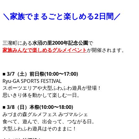
＼
家族でまるごと楽しめる2日間
／
三潴町にある
水沼の里2000年記念公園
で
家族みんなで楽しめるグルメイベント
が開催されます。
■ 3/7（土）前日祭(10:00〜17:00)
Ryu-GA SPORTS FESTIVAL
スポーツエリアや大型ふわふわ遊具が登場！
思いきり体を動かして楽しむ一日。
■ 3/8（日）本祭(10:00〜18:00)
みづまの森グルメフェス みづマルシェ
食べて、遊んで、出会って、つながる日。
大型ふわふわ遊具はそのままに！