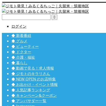

ログイン
◆ 新着番組
◆ グルメ
◆ ビューティー
◆ ドクター
◆ 介護・福祉
◆ 暮らし
◆ 動画で見る！求人情報
◆ ジモトのキラリさん
◆ NEW OPEN のお店特集
◆ お出かけ・イベント情報
◆ 人気記事ランキング
◆ キャンペーン&クーポン
◆ アンバサダー一覧