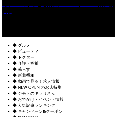
［イベント］子ども太鼓フェスティバル & 太鼓響
演会
くるめ市民流水プールが7/18（土）OPEN！
◆ グルメ
◆ ビューティ
◆ ドクター
◆ 介護・福祉
◆ 暮らす
◆ 新着番組
◆ 動画で見る！求人情報
◆ NEW OPEN のお店特集
◆ ジモトのキラリさん
◆ おでかけ・イベント情報
◆ 人気記事ランキング
◆ キャンペーン&クーポン