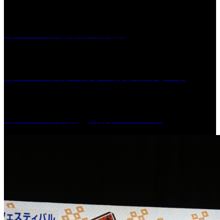
［イベント］船小屋今昔物語
［イベント］第55回 水の祭典久留米まつり
［イベント］六角堂広場サマーパーク