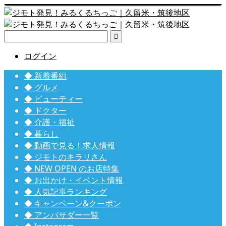

ログイン
◆ 新着番組
◆ グルメ
◆ ビューティー
◆ ドクター
◆ 介護・福祉
◆ 暮らし
◆ 動画で見る！求人情報
◆ ジモトのキラリさん
◆ NEW OPEN のお店特集
◆ お出かけ・イベント情報
◆ 人気記事ランキング
◆ キャンペーン&クーポン
◆ アンバサダー一覧