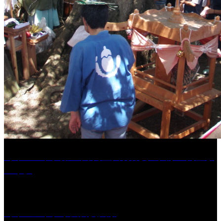
［イベント］第41回 河童大明神夏の大祭「河童ま
つり」
［イベント］水天宮夏大祭