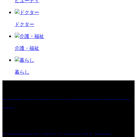
ビューティ
ドクター
介護・福祉
暮らし
［プレゼント］「火曜日はスーパーへ」ペアチケ
ット
［イベント］紅乙女 夏夜の蔵びらき2026