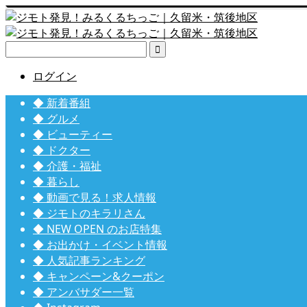

ログイン
◆ 新着番組
◆ グルメ
◆ ビューティー
◆ ドクター
◆ 介護・福祉
◆ 暮らし
◆ 動画で見る！求人情報
◆ ジモトのキラリさん
◆ NEW OPEN のお店特集
◆ お出かけ・イベント情報
◆ 人気記事ランキング
◆ キャンペーン&クーポン
◆ アンバサダー一覧