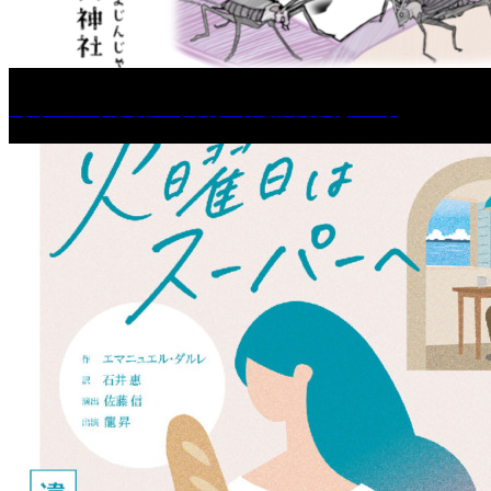
［イベント］第67回 篠山城跡 鈴虫まつり