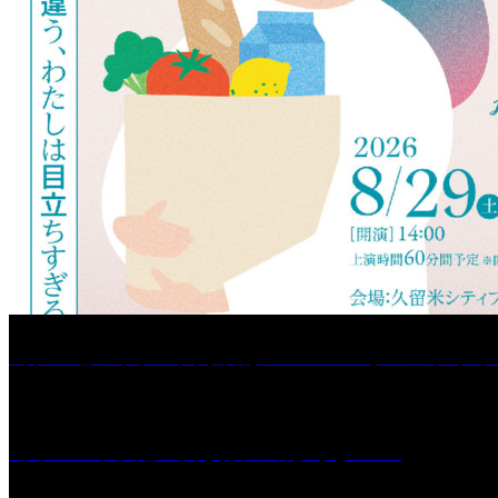
［プレゼント］「火曜日はスーパーへ」ペアチケッ
［イベント］紅乙女 夏夜の蔵びらき2026