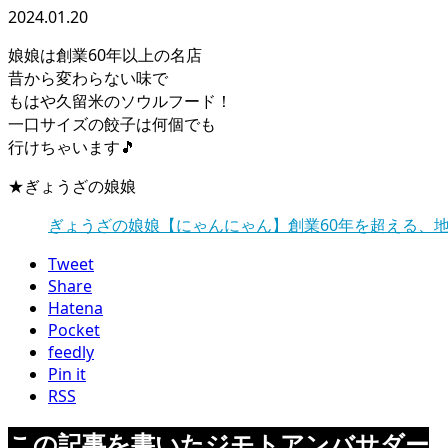
2024.01.20
娘娘は創業60年以上の名店
昔から変わらない味で
もはや久留米のソウルフード！
一口サイズの餃子は何個でも
行けちゃいます🎵
★ぎょうざの娘娘
ぎょうざの娘娘【にゃんにゃん】創業60年を超える、
Tweet
Share
Hatena
Pocket
feedly
Pin it
RSS
この記事を書いたジモトアンバサダー