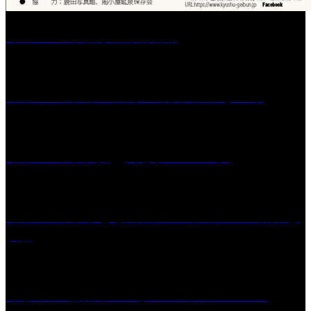
［イベント］船小屋今昔物語
［イベント］第55回 水の祭典久留米まつり
［イベント］六角堂広場サマーパーク
［イベント］子ども太鼓フェスティバル & 太鼓響
演会
くるめ市民流水プールが7/18（土）OPEN！