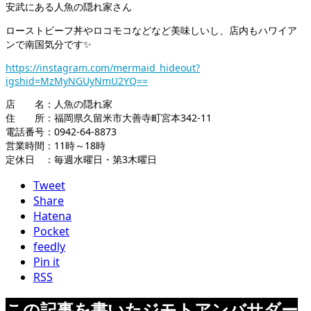
安武にある人魚の隠れ家さん
ローストビーフ丼やロコモコなどなど美味しいし、店内もハワイア
ンで南国気分です✨️
https://instagram.com/mermaid_hideout?
igshid=MzMyNGUyNmU2YQ==
店 名：人魚の隠れ家
住 所：福岡県久留米市大善寺町宮本342-11
電話番号：0942-64-8873
営業時間：11時～18時
定休日 ：毎週水曜日・第3木曜日
Tweet
Share
Hatena
Pocket
feedly
Pin it
RSS
この記事を書いたジモトアンバサダー