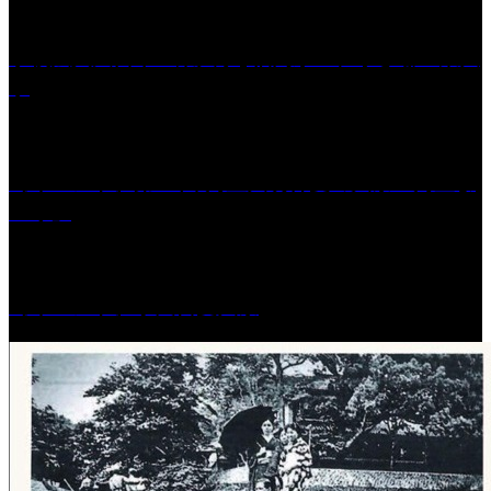
学校法人久留米工業大学│福岡県一、小さな工業大
学
［イベント］第41回 河童大明神夏の大祭「河童ま
つり」
［イベント］水天宮夏大祭