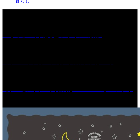
暮らし
［イベント］久留米市美術館 展覧会 開館10周年
「ちくごist 河北秀也 デザインの旅」
［イベント］第67回 篠山城跡 鈴虫まつり
［プレゼント］「火曜日はスーパーへ」ペアチケ
ット