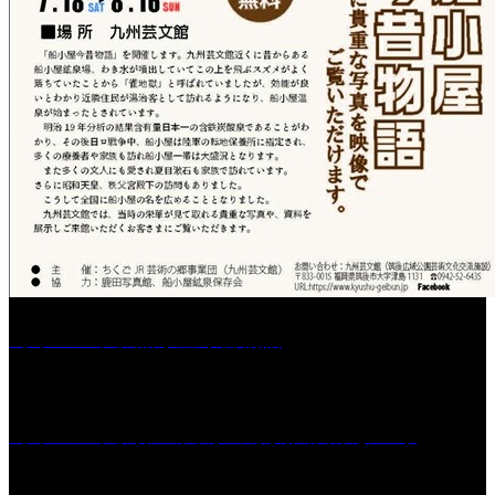
［イベント］船小屋今昔物語
［イベント］第55回 水の祭典久留米まつり