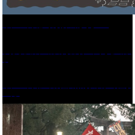
［イベント］紅乙女 夏夜の蔵びらき2026
学校法人久留米工業大学│福岡県一、小さな工業大
学
［イベント］第41回 河童大明神夏の大祭「河童ま
つり」