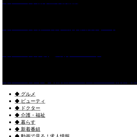
［イベント］船小屋今昔物語
［イベント］第55回 水の祭典久留米まつり
［イベント］六角堂広場サマーパーク
［イベント］子ども太鼓フェスティバル & 太鼓響
◆ グルメ
◆ ビューティ
◆ ドクター
◆ 介護・福祉
◆ 暮らす
◆ 新着番組
◆ 動画で見る！求人情報