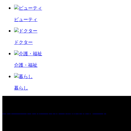
ビューティ
ドクター
介護・福祉
暮らし
［イベント］第67回 篠山城跡 鈴虫まつり