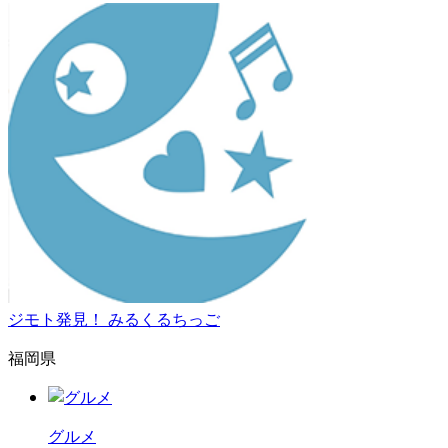
ジモト発見！ みるくるちっご
福岡県
グルメ