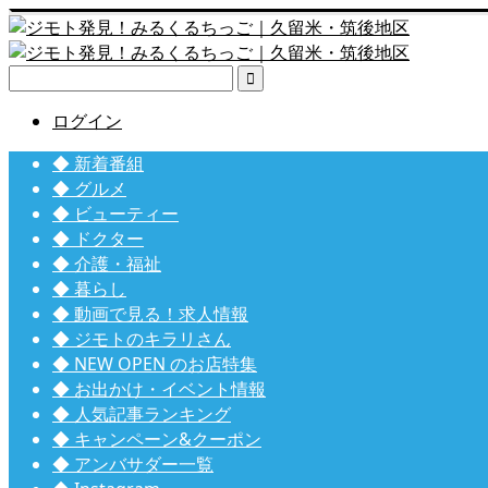

ログイン
◆ 新着番組
◆ グルメ
◆ ビューティー
◆ ドクター
◆ 介護・福祉
◆ 暮らし
◆ 動画で見る！求人情報
◆ ジモトのキラリさん
◆ NEW OPEN のお店特集
◆ お出かけ・イベント情報
◆ 人気記事ランキング
◆ キャンペーン&クーポン
◆ アンバサダー一覧