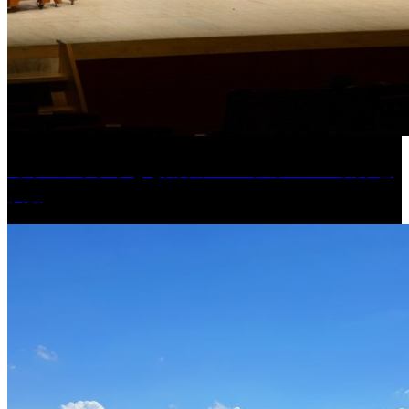
［イベント］子ども太鼓フェスティバル & 太鼓響
演会