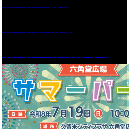
［イベント］水天宮夏大祭
［イベント］船小屋今昔物語
［イベント］第55回 水の祭典久留米まつり