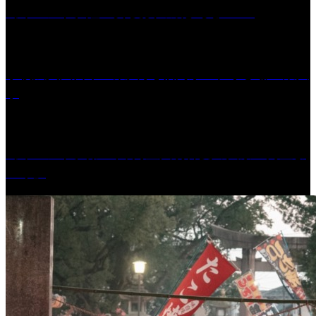
［イベント］紅乙女 夏夜の蔵びらき2026
学校法人久留米工業大学│福岡県一、小さな工業大
学
［イベント］第41回 河童大明神夏の大祭「河童ま
つり」