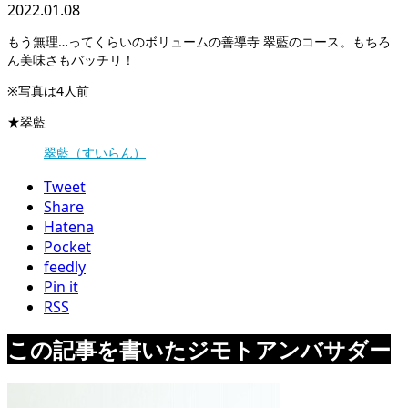
2022.01.08
もう無理…ってくらいのボリュームの善導寺 翠藍のコース。もちろ
ん美味さもバッチリ！
※写真は4人前
★翠藍
翠藍（すいらん）
Tweet
Share
Hatena
Pocket
feedly
Pin it
RSS
この記事を書いたジモトアンバサダー