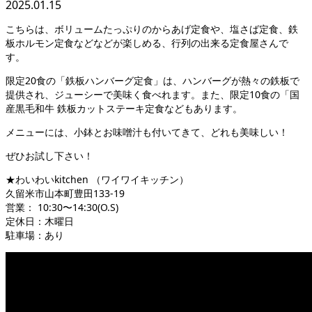
2025.01.15
こちらは、ボリュームたっぷりのからあげ定食や、塩さば定食、鉄
板ホルモン定食などなどが楽しめる、行列の出来る定食屋さんで
す。
限定20食の「鉄板ハンバーグ定食」は、ハンバーグが熱々の鉄板で
提供され、ジューシーで美味く食べれます。また、限定10食の「国
産黒毛和牛 鉄板カットステーキ定食などもあります。
メニューには、小鉢とお味噌汁も付いてきて、どれも美味しい！
ぜひお試し下さい！
★わいわいkitchen （ワイワイキッチン）
久留米市山本町豊田133-19
営業： 10:30〜14:30(O.S)
定休日：木曜日
駐車場：あり