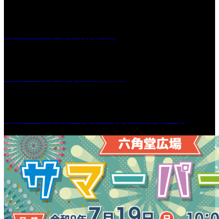
［イベント］水天宮夏大祭
［イベント］船小屋今昔物語
［イベント］第55回 水の祭典久留米まつり