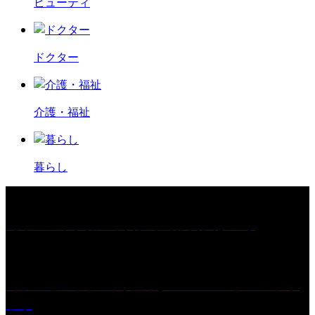
ビューティ
ドクター
介護・福祉
暮らし
［イベント］第67回 篠山城跡 鈴虫まつり
［プレゼント］「火曜日はスーパーへ」ペアチケ
ット