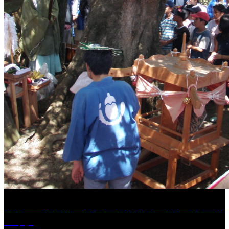
［イベント］第41回 河童大明神夏の大祭「河童ま
つり」