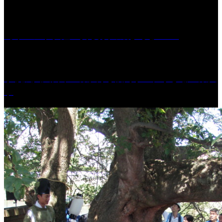
［イベント］紅乙女 夏夜の蔵びらき2026
学校法人久留米工業大学│福岡県一、小さな工業大
学