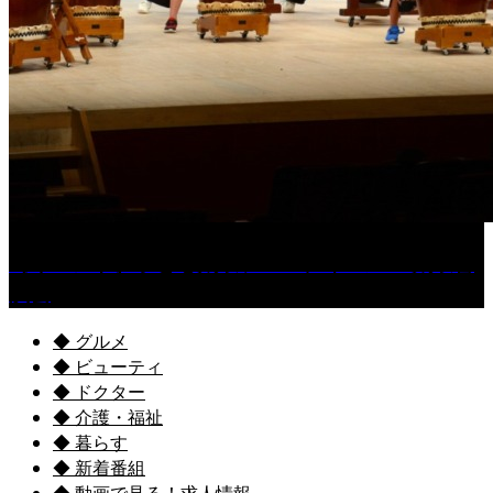
［イベント］子ども太鼓フェスティバル & 太鼓響
演会
◆ グルメ
◆ ビューティ
◆ ドクター
◆ 介護・福祉
◆ 暮らす
◆ 新着番組
◆ 動画で見る！求人情報