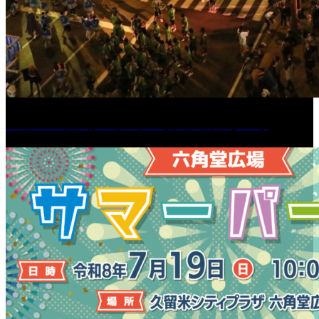
［イベント］第55回 水の祭典久留米まつり