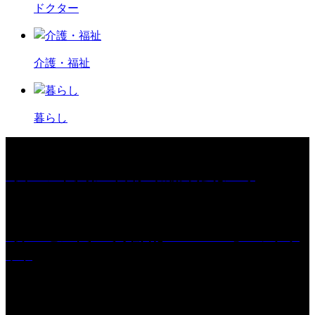
ドクター
介護・福祉
暮らし
［イベント］第67回 篠山城跡 鈴虫まつり
［プレゼント］「火曜日はスーパーへ」ペアチケ
ット