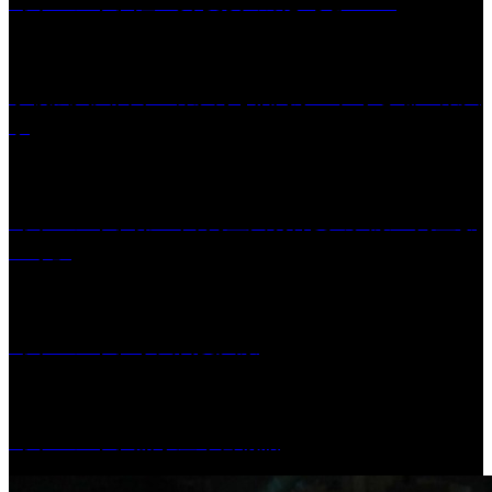
［イベント］紅乙女 夏夜の蔵びらき2026
学校法人久留米工業大学│福岡県一、小さな工業大
学
［イベント］第41回 河童大明神夏の大祭「河童ま
つり」
［イベント］水天宮夏大祭
［イベント］船小屋今昔物語