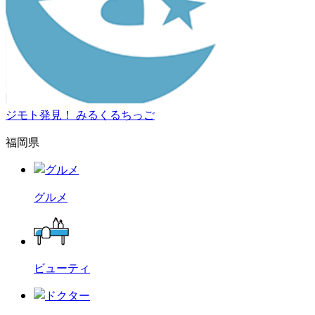
ジモト発見！ みるくるちっご
福岡県
グルメ
ビューティ