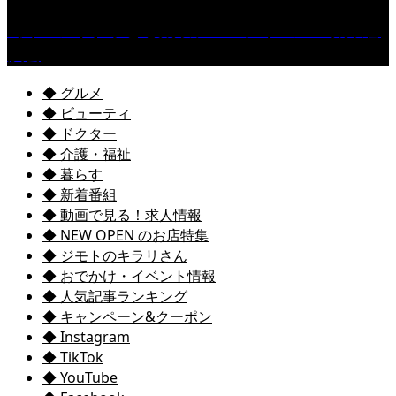
［イベント］子ども太鼓フェスティバル & 太鼓響
演会
◆ グルメ
◆ ビューティ
◆ ドクター
◆ 介護・福祉
◆ 暮らす
◆ 新着番組
◆ 動画で見る！求人情報
◆ NEW OPEN のお店特集
◆ ジモトのキラリさん
◆ おでかけ・イベント情報
◆ 人気記事ランキング
◆ キャンペーン&クーポン
◆ Instagram
◆ TikTok
◆ YouTube