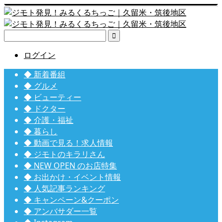

ログイン
◆ 新着番組
◆ グルメ
◆ ビューティー
◆ ドクター
◆ 介護・福祉
◆ 暮らし
◆ 動画で見る！求人情報
◆ ジモトのキラリさん
◆ NEW OPEN のお店特集
◆ お出かけ・イベント情報
◆ 人気記事ランキング
◆ キャンペーン&クーポン
◆ アンバサダー一覧