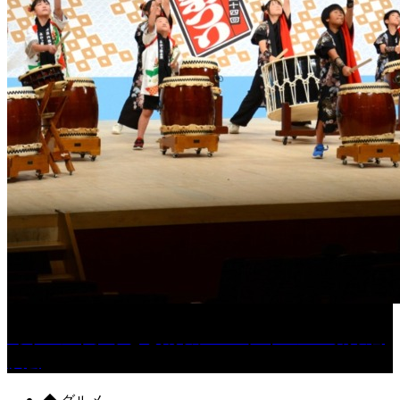
［イベント］子ども太鼓フェスティバル & 太鼓響
演会
◆ グルメ