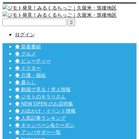

ログイン
◆ 新着番組
◆ グルメ
◆ ビューティー
◆ ドクター
◆ 介護・福祉
◆ 暮らし
◆ 動画で見る！求人情報
◆ ジモトのキラリさん
◆ NEW OPEN のお店特集
◆ お出かけ・イベント情報
◆ 人気記事ランキング
◆ キャンペーン&クーポン
◆ アンバサダー一覧