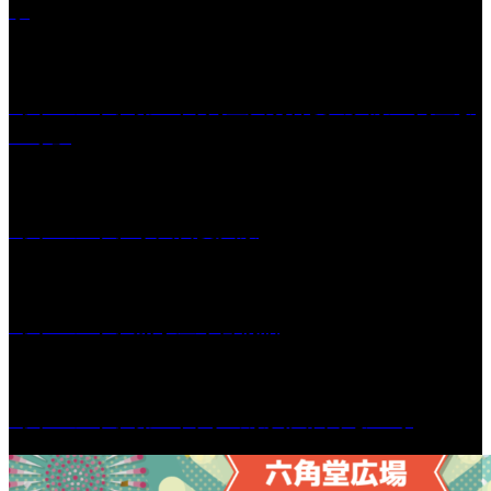
学
［イベント］第41回 河童大明神夏の大祭「河童ま
つり」
［イベント］水天宮夏大祭
［イベント］船小屋今昔物語
［イベント］第55回 水の祭典久留米まつり