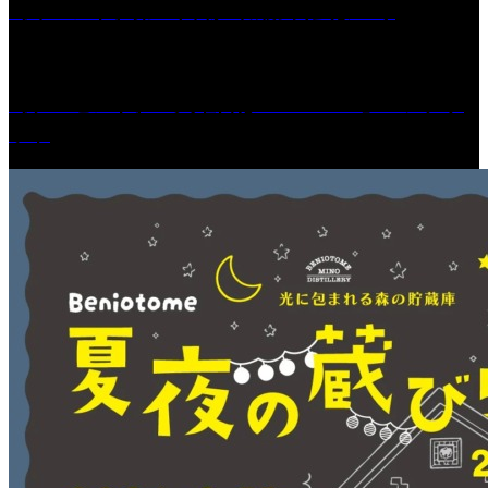
［イベント］第67回 篠山城跡 鈴虫まつり
［プレゼント］「火曜日はスーパーへ」ペアチケ
ット