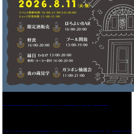
［イベント］紅乙女 夏夜の蔵びらき2026
学校法人久留米工業大学│福岡県一、小さな工業大