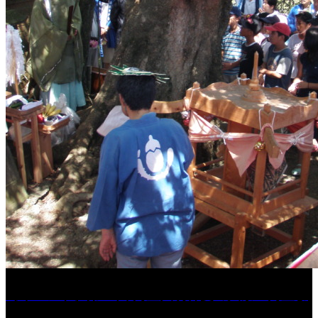
［イベント］第41回 河童大明神夏の大祭「河童ま
つり」