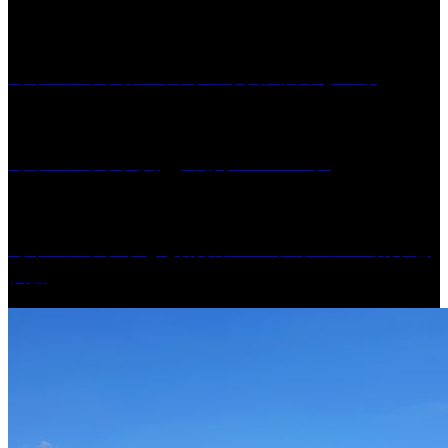
［イベント］第55回 水の祭典久留米まつり
［イベント］六角堂広場サマーパーク
［イベント］子ども太鼓フェスティバル & 太鼓響
演会