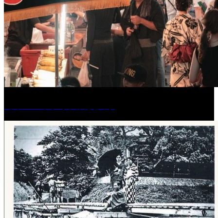
［イベント］水天宮夏大祭