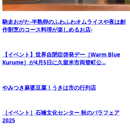
馳走おがた-半熟卵のふわふわオムライスや夜は創
作割烹のコース料理が楽しめるお店-
【イベント】世界自閉症啓発デー［Warm Blue
Kurume］が4月5日に久留米市両替町公...
やみつき麻婆豆腐！うきは市の行列店
［イベント］石橋文化センター 秋のバラフェア
2025