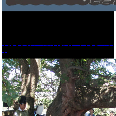
［イベント］紅乙女 夏夜の蔵びらき2026
学校法人久留米工業大学│福岡県一、小さな工業大
学