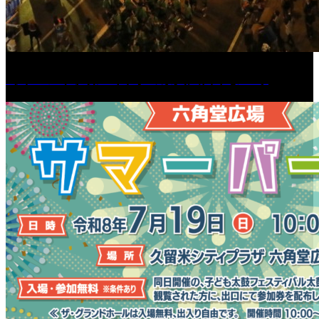
［イベント］第55回 水の祭典久留米まつり