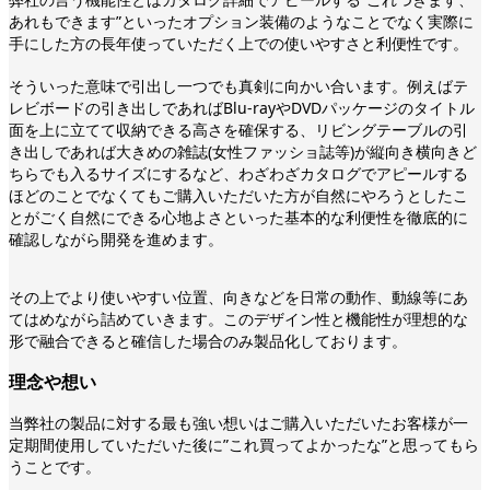
あれもできます”といったオプション装備のようなことでなく実際に
手にした方の長年使っていただく上での使いやすさと利便性です。
そういった意味で引出し一つでも真剣に向かい合います。例えばテ
レビボードの引き出しであればBlu-rayやDVDパッケージのタイトル
面を上に立てて収納できる高さを確保する、リビングテーブルの引
き出しであれば大きめの雑誌(女性ファッショ誌等)が縦向き横向きど
ちらでも入るサイズにするなど、わざわざカタログでアピールする
ほどのことでなくてもご購入いただいた方が自然にやろうとしたこ
とがごく自然にできる心地よさといった基本的な利便性を徹底的に
確認しながら開発を進めます。
その上でより使いやすい位置、向きなどを日常の動作、動線等にあ
てはめながら詰めていきます。このデザイン性と機能性が理想的な
形で融合できると確信した場合のみ製品化しております。
理念や想い
当弊社の製品に対する最も強い想いはご購入いただいたお客様が一
定期間使用していただいた後に”これ買ってよかったな”と思ってもら
うことです。