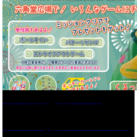
［イベント］六角堂広場サマーパーク
［イベント］子ども太鼓フェスティバル & 太鼓響
演会