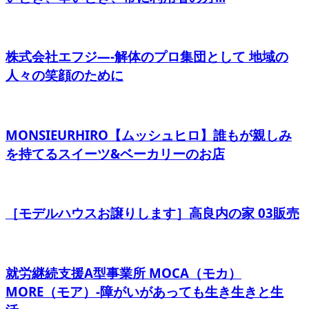
株式会社エフジ―-解体のプロ集団として 地域の
人々の笑顔のために
MONSIEURHIRO【ムッシュヒロ】誰もが親しみ
を持てるスイーツ&ベーカリーのお店
［モデルハウスお譲りします］高良内の家 03販売
就労継続支援A型事業所 MOCA（モカ）
MORE（モア）-障がいがあっても生き生きと生