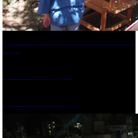
［イベント］第41回 河童大明神夏の大祭「河童ま
つり」
［イベント］水天宮夏大祭
［イベント］船小屋今昔物語