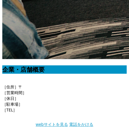
企業・店舗概要
［住所］〒
［営業時間］
［休日］
［駐車場］
［TEL］
webサイトを見る
電話をかける