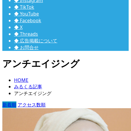
◆ Instagram
◆ TikTok
◆ YouTube
◆ Facebook
◆ X
◆ Threads
◆ 広告掲載について
◆ お問合せ
アンチエイジング
HOME
みるくる記事
アンチエイジング
新着順
アクセス数順