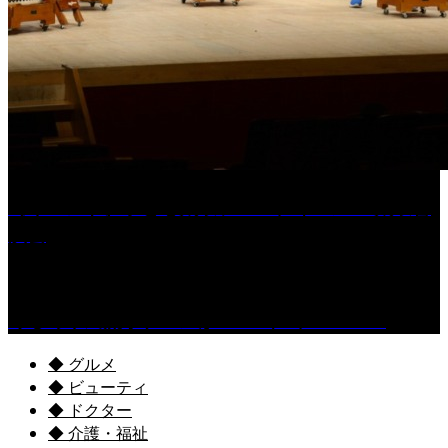
［イベント］子ども太鼓フェスティバル & 太鼓響
演会
くるめ市民流水プールが7/18（土）OPEN！
◆ グルメ
◆ ビューティ
◆ ドクター
◆ 介護・福祉