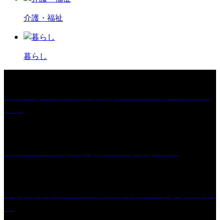
介護・福祉
暮らし
［プレゼント］「火曜日はスーパーへ」ペアチケ
ット
［イベント］紅乙女 夏夜の蔵びらき2026
学校法人久留米工業大学│福岡県一、小さな工業大
学