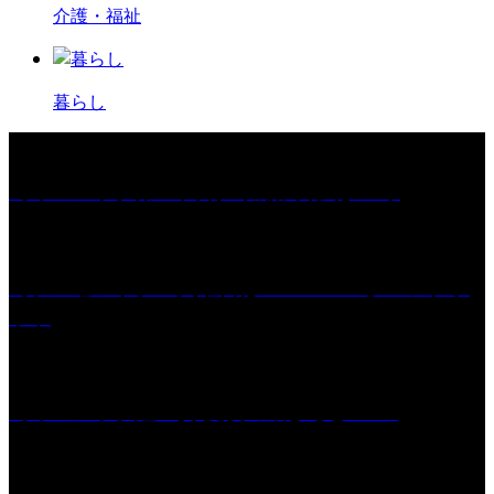
介護・福祉
暮らし
［イベント］第67回 篠山城跡 鈴虫まつり
［プレゼント］「火曜日はスーパーへ」ペアチケ
ット
［イベント］紅乙女 夏夜の蔵びらき2026