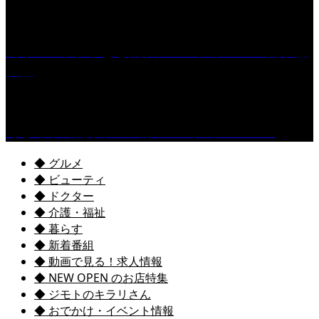
［イベント］子ども太鼓フェスティバル & 太鼓響
演会
くるめ市民流水プールが7/18（土）OPEN！
◆ グルメ
◆ ビューティ
◆ ドクター
◆ 介護・福祉
◆ 暮らす
◆ 新着番組
◆ 動画で見る！求人情報
◆ NEW OPEN のお店特集
◆ ジモトのキラリさん
◆ おでかけ・イベント情報