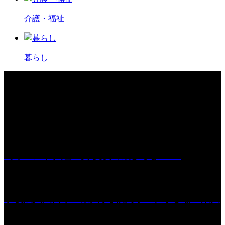
介護・福祉
暮らし
［プレゼント］「火曜日はスーパーへ」ペアチケ
ット
［イベント］紅乙女 夏夜の蔵びらき2026
学校法人久留米工業大学│福岡県一、小さな工業大
学