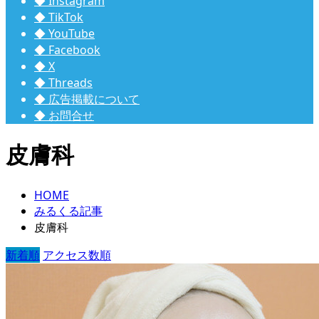
◆ Instagram
◆ TikTok
◆ YouTube
◆ Facebook
◆ X
◆ Threads
◆ 広告掲載について
◆ お問合せ
皮膚科
HOME
みるくる記事
皮膚科
新着順
アクセス数順