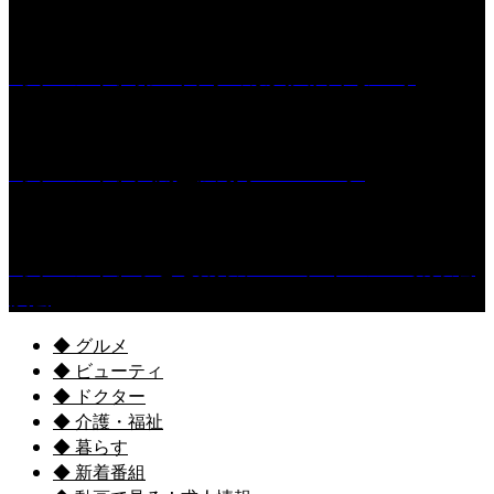
［イベント］第55回 水の祭典久留米まつり
［イベント］六角堂広場サマーパーク
［イベント］子ども太鼓フェスティバル & 太鼓響
演会
◆ グルメ
◆ ビューティ
◆ ドクター
◆ 介護・福祉
◆ 暮らす
◆ 新着番組