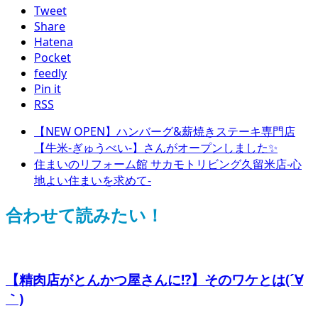
Tweet
Share
Hatena
Pocket
feedly
Pin it
RSS
【NEW OPEN】ハンバーグ&薪焼きステーキ専門店
【牛米-ぎゅうべい-】さんがオープンしました✨
住まいのリフォーム館 サカモトリビング久留米店-心
地よい住まいを求めて-
合わせて読みたい！
【精肉店がとんかつ屋さんに⁉︎】そのワケとは(´∀
｀)