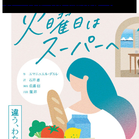
［イベント］第67回 篠山城跡 鈴虫まつり