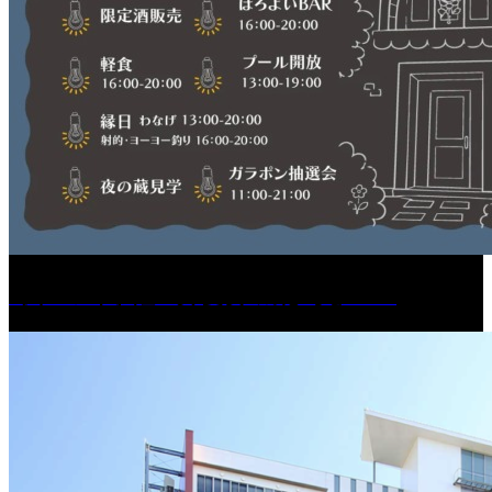
［イベント］紅乙女 夏夜の蔵びらき2026