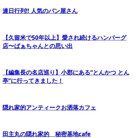
連日行列‼︎ 人気のパン屋さん
【久留米で50年以上】愛され続けるハンバーグ
店〜ばぁちゃんとの思い出
【編集長の名店巡り】小郡にある“とんかつ とん
亭”に行ってきました！
隠れ家的アンティークお洒落カフェ
田主丸の隠れ家的 秘密基地cafe