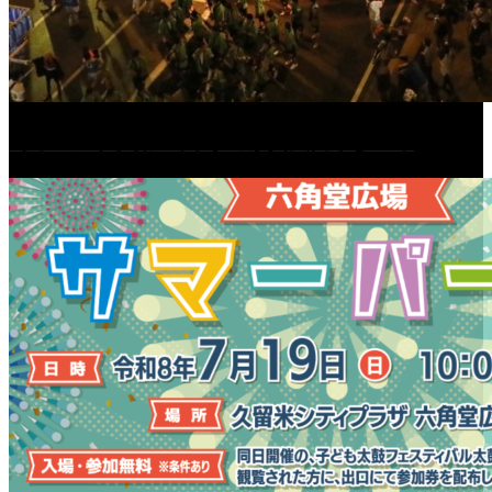
［イベント］第55回 水の祭典久留米まつり