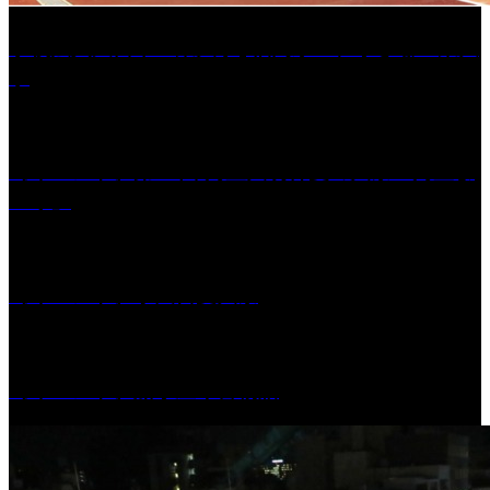
学校法人久留米工業大学│福岡県一、小さな工業大
学
［イベント］第41回 河童大明神夏の大祭「河童ま
つり」
［イベント］水天宮夏大祭
［イベント］船小屋今昔物語