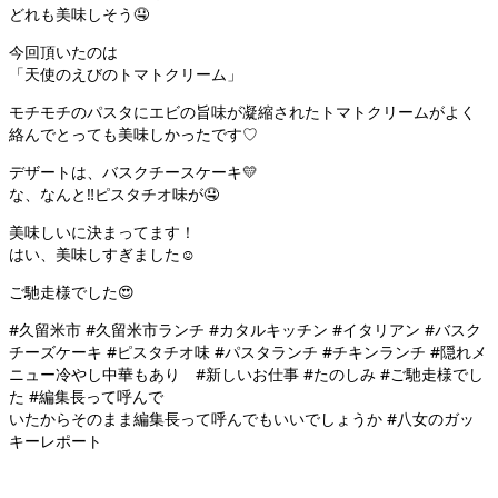
どれも美味しそう🤤
今回頂いたのは
「天使のえびのトマトクリーム」
モチモチのパスタにエビの旨味が凝縮されたトマトクリームがよく
絡んでとっても美味しかったです♡
デザートは、バスクチースケーキ💛
な、なんと‼︎ピスタチオ味が🤤
美味しいに決まってます！
はい、美味しすぎました☺️
ご馳走様でした😍
#久留米市 #久留米市ランチ #カタルキッチン #イタリアン #バスク
チーズケーキ #ピスタチオ味 #パスタランチ #チキンランチ #隠れメ
ニュー冷やし中華もあり #新しいお仕事 #たのしみ #ご馳走様でし
た #編集長って呼んで
いたからそのまま編集長って呼んでもいいでしょうか #八女のガッ
キーレポート