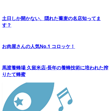
土日しか開かない、隠れた蕎麦の名店知ってま
す？
お肉屋さんの人気No.1 コロッケ！
馬渡養蜂場 久留米店-長年の養蜂技術に培われた搾
りたて蜂蜜