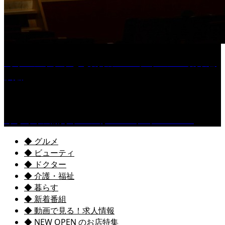
［イベント］子ども太鼓フェスティバル & 太鼓響
演会
くるめ市民流水プールが7/18（土）OPEN！
◆ グルメ
◆ ビューティ
◆ ドクター
◆ 介護・福祉
◆ 暮らす
◆ 新着番組
◆ 動画で見る！求人情報
◆ NEW OPEN のお店特集