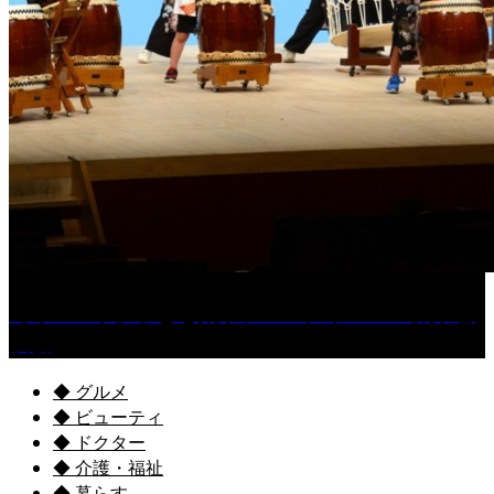
［イベント］子ども太鼓フェスティバル & 太鼓響
演会
◆ グルメ
◆ ビューティ
◆ ドクター
◆ 介護・福祉
◆ 暮らす