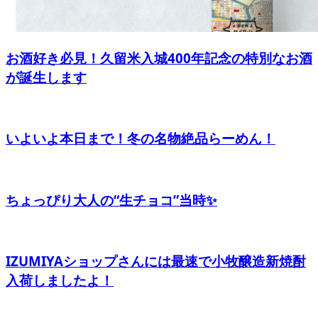
お酒好き必見！久留米入城400年記念の特別なお酒
が誕生します
いよいよ本日まで！冬の名物絶品らーめん！
ちょっぴり大人の“生チョコ”当時✨
IZUMIYAショップさんには最速で小牧醸造新焼酎
入荷しましたよ！