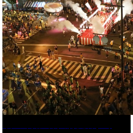
［イベント］第55回 水の祭典久留米まつり