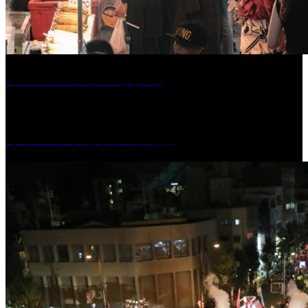
［イベント］水天宮夏大祭
［イベント］船小屋今昔物語