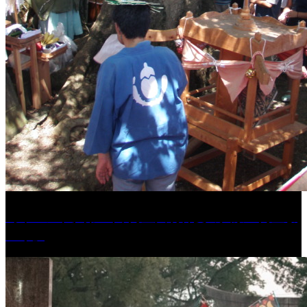
［イベント］第41回 河童大明神夏の大祭「河童ま
つり」