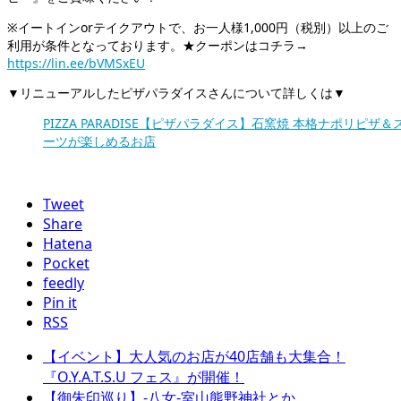
※イートインorテイクアウトで、お一人様1,000円（税別）以上のご
利用が条件となっております。★クーポンはコチラ→
https://lin.ee/bVMSxEU
▼リニューアルしたピザパラダイスさんについて詳しくは▼
PIZZA PARADISE【ピザパラダイス】石窯焼 本格ナポリピザ＆
ーツが楽しめるお店
Tweet
Share
Hatena
Pocket
feedly
Pin it
RSS
【イベント】大人気のお店が40店舗も大集合！
『O.Y.A.T.S.U フェス』が開催！
【御朱印巡り】-八女-室山熊野神社とか