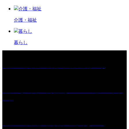
介護・福祉
暮らし
［イベント］第67回 篠山城跡 鈴虫まつり
［プレゼント］「火曜日はスーパーへ」ペアチケ
ット
［イベント］紅乙女 夏夜の蔵びらき2026