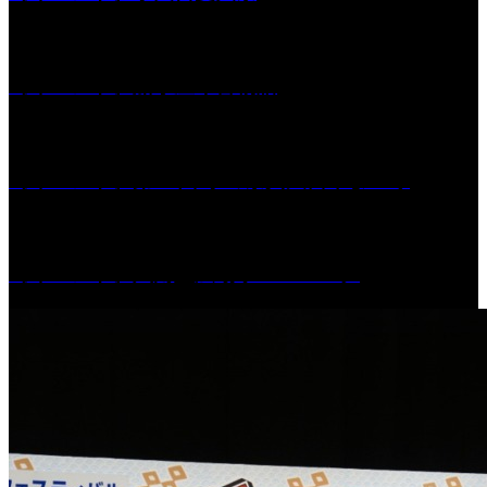
［イベント］船小屋今昔物語
［イベント］第55回 水の祭典久留米まつり
［イベント］六角堂広場サマーパーク