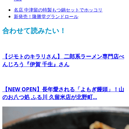
名店 中津留の特製もつ鍋セットでホッコリ
新発売！隆勝堂グランドロール
合わせて読みたい！
【ジモトのキラリさん】 二郎系ラーメン専門店べ
んじろう『伊賀 千生』さん
【NEW OPEN】長年愛される「よもぎ饅頭」！山
のお八つ処 ふる川 久留米店が北野町...