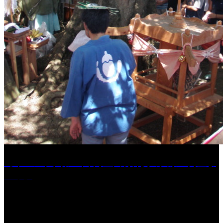
［イベント］第41回 河童大明神夏の大祭「河童ま
つり」
［イベント］水天宮夏大祭