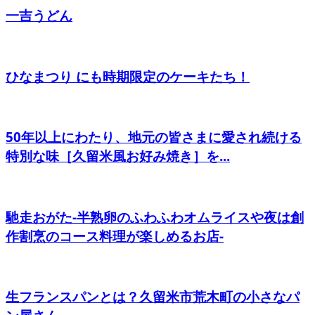
一吉うどん
ひなまつり にも時期限定のケーキたち！
50年以上にわたり、地元の皆さまに愛され続ける
特別な味［久留米風お好み焼き］を...
馳走おがた-半熟卵のふわふわオムライスや夜は創
作割烹のコース料理が楽しめるお店-
生フランスパンとは？久留米市荒木町の小さなパ