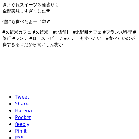
きまぐれスイーツ３種盛りも
全部美味しすぎました🧡
他にも食べたぁーい😊💕
#久留米カフェ #久留米 #北野町 #北野町カフェ #フランス料理 #
修行 #ランチ #ローストビーフ #カレーも食べたい #食べたいのが
多すぎる #だから食いしん坊か
Tweet
Share
Hatena
Pocket
feedly
Pin it
RSS