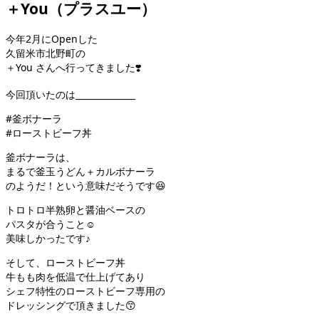
＋You（プラスユー）
今年2月にOpenした
久留米市北野町の
＋You さんへ行ってきました❣️
今回頂いたのは______________
#釜ボナーラ
#ローストビーフ丼
釜ボナーラは、
まるで釜玉うどん＋カルボナーラ
のようだ！という意味だそうです😆
トロトロ半熟卵と醤油ベースの
パスタが合うこと☺️
美味しかったです♪
そして、ローストビーフ丼
牛もも肉を低温で仕上げてあり
シェフ特性のローストビーフ専用の
ドレッシングで頂きました😙