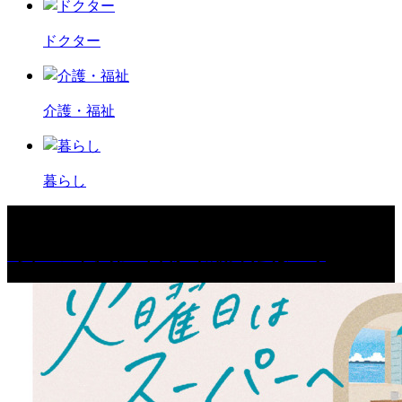
ドクター
介護・福祉
暮らし
［イベント］第67回 篠山城跡 鈴虫まつり