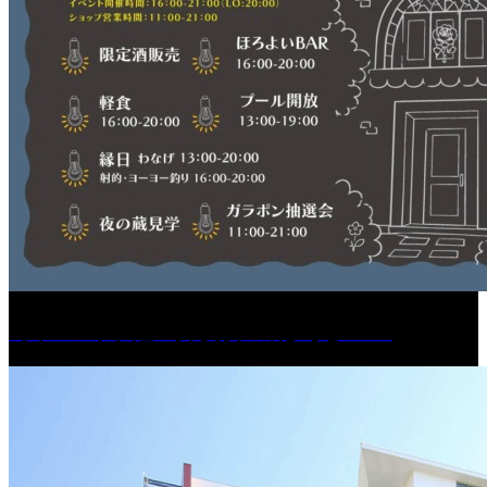
［イベント］紅乙女 夏夜の蔵びらき2026