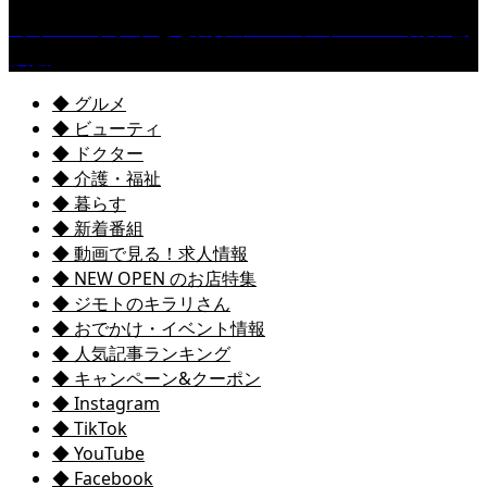
［イベント］子ども太鼓フェスティバル & 太鼓響
演会
◆ グルメ
◆ ビューティ
◆ ドクター
◆ 介護・福祉
◆ 暮らす
◆ 新着番組
◆ 動画で見る！求人情報
◆ NEW OPEN のお店特集
◆ ジモトのキラリさん
◆ おでかけ・イベント情報
◆ 人気記事ランキング
◆ キャンペーン&クーポン
◆ Instagram
◆ TikTok
◆ YouTube
◆ Facebook