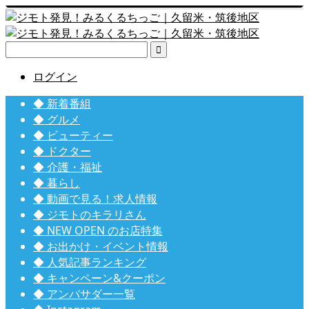

ログイン
◆ 新着番組
◆ グルメ
◆ ビューティー
◆ ドクター
◆ 介護・福祉
◆ 暮らし
◆ 動画で見る！求人情報
◆ ジモトのキラリさん
◆ NEW OPEN のお店特集
◆ お出かけ・イベント情報
◆ 人気記事ランキング
◆ キャンペーン&クーポン
◆ アンバサダー一覧