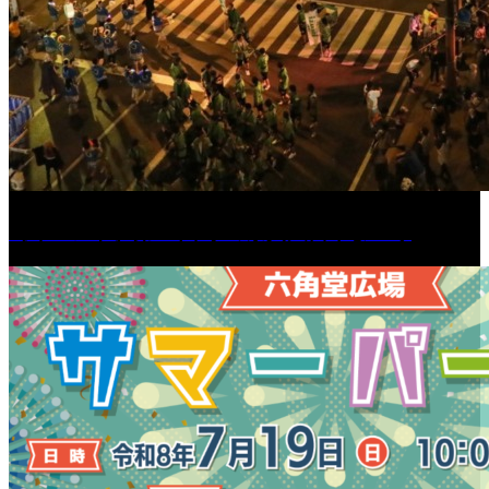
［イベント］第55回 水の祭典久留米まつり