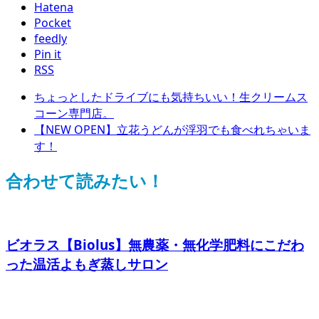
Hatena
Pocket
feedly
Pin it
RSS
ちょっとしたドライブにも気持ちいい！生クリームス
コーン専門店。
【NEW OPEN】立花うどんが浮羽でも食べれちゃいま
す！
合わせて読みたい！
ビオラス【Biolus】無農薬・無化学肥料にこだわ
った温活よもぎ蒸しサロン