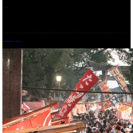
学
［イベント］第41回 河童大明神夏の大祭「河童ま
つり」