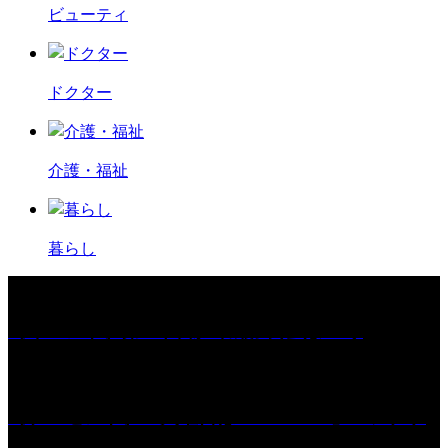
ビューティ
ドクター
介護・福祉
暮らし
［イベント］第67回 篠山城跡 鈴虫まつり
［プレゼント］「火曜日はスーパーへ」ペアチケ
ット