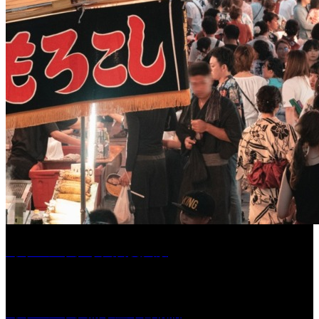
［イベント］水天宮夏大祭
［イベント］船小屋今昔物語