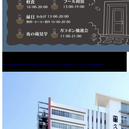
［イベント］紅乙女 夏夜の蔵びらき2026