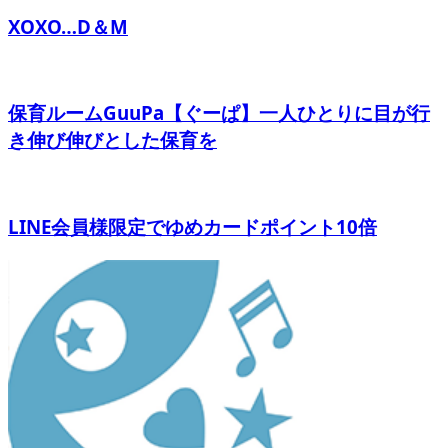
XOXO…D＆M
保育ルームGuuPa【ぐーぱ】一人ひとりに目が行
き伸び伸びとした保育を
LINE会員様限定でゆめカードポイント10倍