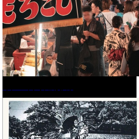
［イベント］水天宮夏大祭