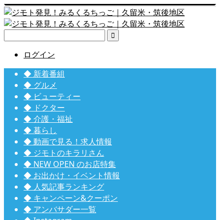

ログイン
◆ 新着番組
◆ グルメ
◆ ビューティー
◆ ドクター
◆ 介護・福祉
◆ 暮らし
◆ 動画で見る！求人情報
◆ ジモトのキラリさん
◆ NEW OPEN のお店特集
◆ お出かけ・イベント情報
◆ 人気記事ランキング
◆ キャンペーン&クーポン
◆ アンバサダー一覧