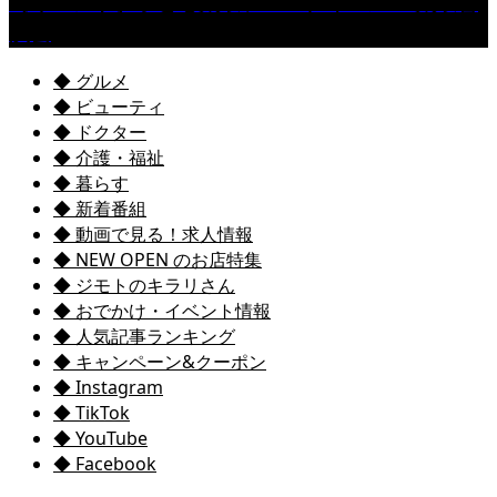
［イベント］子ども太鼓フェスティバル & 太鼓響
演会
◆ グルメ
◆ ビューティ
◆ ドクター
◆ 介護・福祉
◆ 暮らす
◆ 新着番組
◆ 動画で見る！求人情報
◆ NEW OPEN のお店特集
◆ ジモトのキラリさん
◆ おでかけ・イベント情報
◆ 人気記事ランキング
◆ キャンペーン&クーポン
◆ Instagram
◆ TikTok
◆ YouTube
◆ Facebook