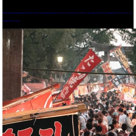
［イベント］第41回 河童大明神夏の大祭「河童ま
つり」