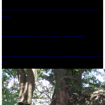
［プレゼント］「火曜日はスーパーへ」ペアチケ
ット
［イベント］紅乙女 夏夜の蔵びらき2026
学校法人久留米工業大学│福岡県一、小さな工業大
学