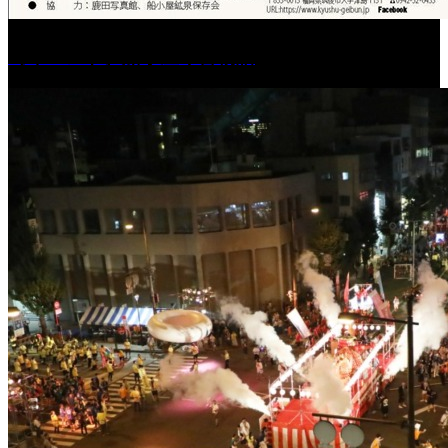
［イベント］船小屋今昔物語