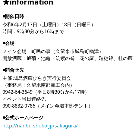
★information
◾️開催日時
令和6年2月17日（土曜日）18日（日曜日）
時間：9時30分から16時まで
◾️会場
メイン会場：町民の森（久留米市城島町楢津）
開放酒蔵：旭菊・池亀・筑紫の誉、花の露、瑞穂錦、杜の蔵
◾️問合せ先
主催 城島酒蔵びらき実行委員会
（事務局：久留米南部商工会内）
0942-64-3649（平日8時30分から17時）
イベント当日連絡先
090-8832-0786（メイン会場本部テント）
◾️公式ホームページ
http://nanbu-shoko.jp/sakagura/