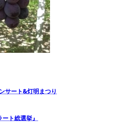
ンサート&灯明まつり
ラート総選挙』