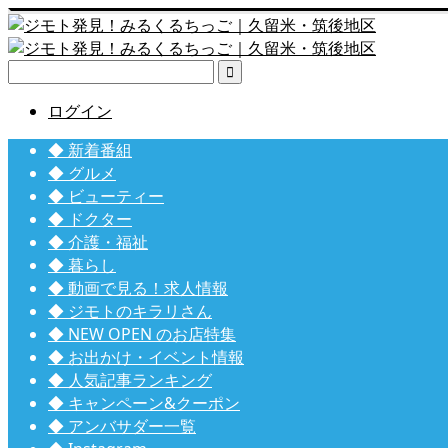

ログイン
◆ 新着番組
◆ グルメ
◆ ビューティー
◆ ドクター
◆ 介護・福祉
◆ 暮らし
◆ 動画で見る！求人情報
◆ ジモトのキラリさん
◆ NEW OPEN のお店特集
◆ お出かけ・イベント情報
◆ 人気記事ランキング
◆ キャンペーン&クーポン
◆ アンバサダー一覧