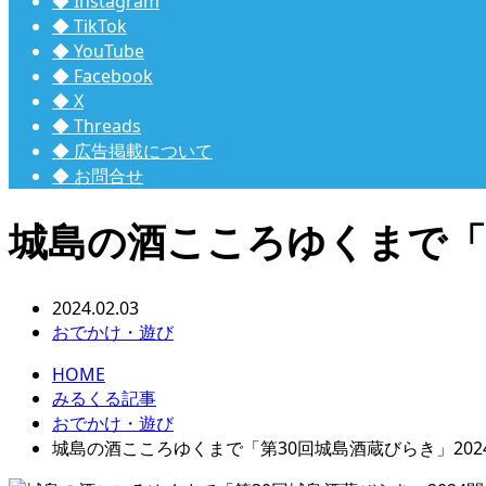
◆ Instagram
◆ TikTok
◆ YouTube
◆ Facebook
◆ X
◆ Threads
◆ 広告掲載について
◆ お問合せ
城島の酒こころゆくまで「第
2024.02.03
おでかけ・遊び
HOME
みるくる記事
おでかけ・遊び
城島の酒こころゆくまで「第30回城島酒蔵びらき」202