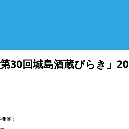
30回城島酒蔵びらき」20
4開催！