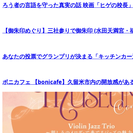
ろう者の言語を守った真実の話 映画「ヒゲの校長」無
【御朱印めぐり】三社参りで御朱印 (水田天満宮・
あなたの投票でグランプリが決まる「キッチンカー
ボニカフェ 【bonicafe】久留米市内の開放感が