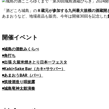
「酒どころ城島」の
８蔵元が参加する九州最大規模の酒蔵開
あまおうなど、地場産品も販売。今年は開催30回を記念した
開催イベント
◾️城島の酒飲みくらべ
◾️角打ち
◾️出張 久留米焼きとり日本一フェスタ
◾️Kaki×Sake Bar（カキ×サケバー）
◾️あまおうBAR（バー）
◾️筑後酒造り唄披露
◾️城島竜神太鼓演奏