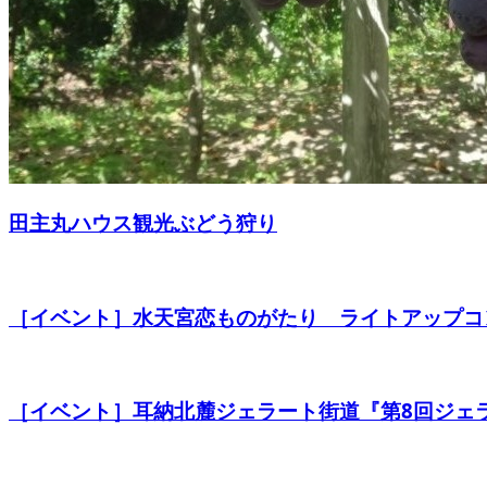
田主丸ハウス観光ぶどう狩り
［イベント］水天宮恋ものがたり ライトアップコ
［イベント］耳納北麓ジェラート街道『第8回ジェ