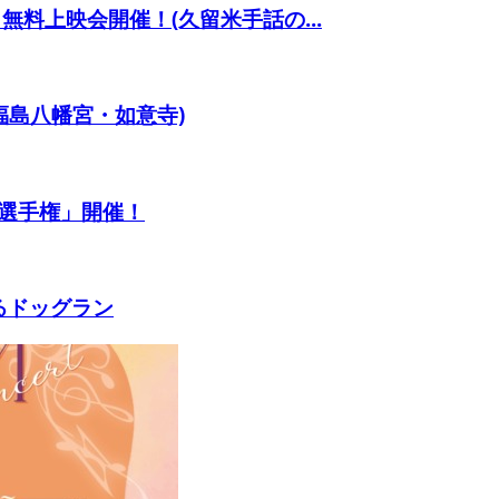
料上映会開催！(久留米手話の...
福島八幡宮・如意寺)
選手権」開催！
あるドッグラン