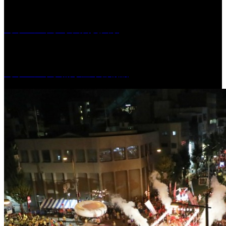
［イベント］水天宮夏大祭
［イベント］船小屋今昔物語