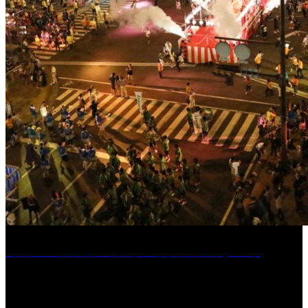
［イベント］第55回 水の祭典久留米まつり