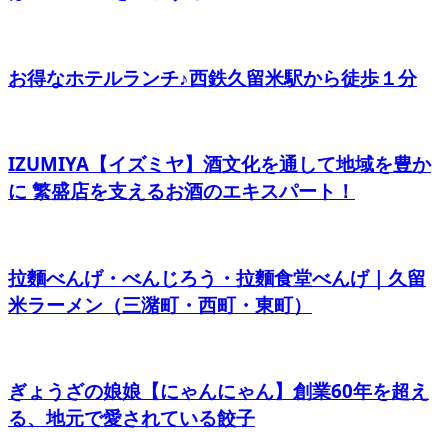
お得なホテルランチ♪西鉄久留米駅から徒歩１分
IZUMIYA【イズミヤ】酒文化を通して地域を豊か
に 繁盛店を支えるお酒のエキスパート！
拉麵べんげ・べんじろう・拉麵食堂べんげ｜久留
米ラーメン（三潴町・西町・東町）
ぎょうざの娘娘【にゃんにゃん】創業60年を超え
る、地元で愛されている餃子