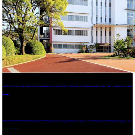
学校法人久留米工業大学│福岡県一、小さな工業大
学
［イベント］第41回 河童大明神夏の大祭「河童ま
つり」