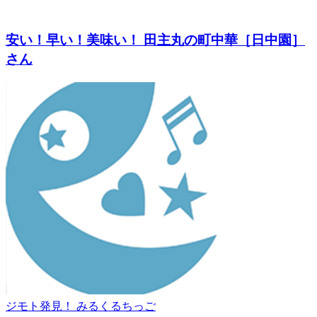
安い！早い！美味い！ 田主丸の町中華［日中園］
さん
ジモト発見！ みるくるちっご