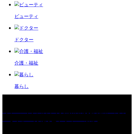
ビューティ
ドクター
介護・福祉
暮らし
［イベント］久留米市美術館 展覧会 開館10周年
「ちくごist 河北秀也 デザインの旅」