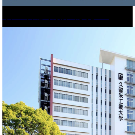
［イベント］紅乙女 夏夜の蔵びらき2026