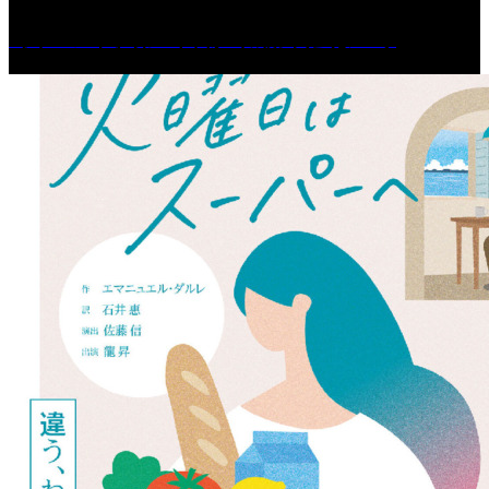
［イベント］第67回 篠山城跡 鈴虫まつり