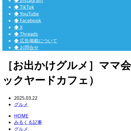
◆ Instagram
◆ TikTok
◆ YouTube
◆ Facebook
◆ X
◆ Threads
◆ 広告掲載について
◆ お問合せ
［お出かけグルメ］ママ会や
ックヤードカフェ）
2025.03.22
グルメ
HOME
みるくる記事
グルメ