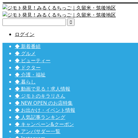

ログイン
◆ 新着番組
◆ グルメ
◆ ビューティー
◆ ドクター
◆ 介護・福祉
◆ 暮らし
◆ 動画で見る！求人情報
◆ ジモトのキラリさん
◆ NEW OPEN のお店特集
◆ お出かけ・イベント情報
◆ 人気記事ランキング
◆ キャンペーン&クーポン
◆ アンバサダー一覧