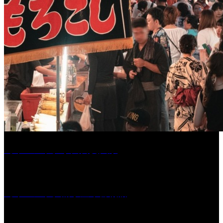
［イベント］水天宮夏大祭
［イベント］船小屋今昔物語