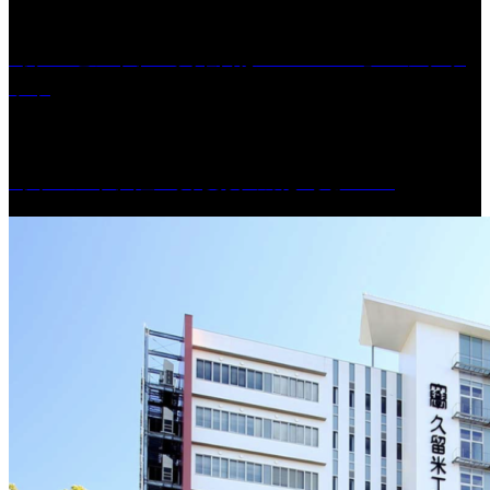
［プレゼント］「火曜日はスーパーへ」ペアチケ
ット
［イベント］紅乙女 夏夜の蔵びらき2026