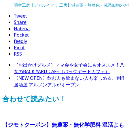
明空工房【アカルイソラ 工房】減農薬・無着色・減添加物のお
Tweet
Share
Hatena
Pocket
feedly
Pin it
RSS
［お出かけグルメ］ママ会や女子会にもオススメ！八
女のBACK YARD CAFE（バックヤードカフェ）
【NEW OPEN】飲む人も飲まない人も楽しめる、創作
居酒屋 アルノンアルがオープン
合わせて読みたい！
【ジモトクーポン】無農薬・無化学肥料 温活よも