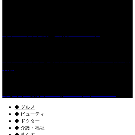
［イベント］第55回 水の祭典久留米まつり
［イベント］六角堂広場サマーパーク
［イベント］子ども太鼓フェスティバル & 太鼓響
演会
くるめ市民流水プールが7/18（土）OPEN！
◆ グルメ
◆ ビューティ
◆ ドクター
◆ 介護・福祉
◆ 暮らす