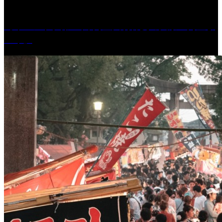
［イベント］第41回 河童大明神夏の大祭「河童ま
つり」