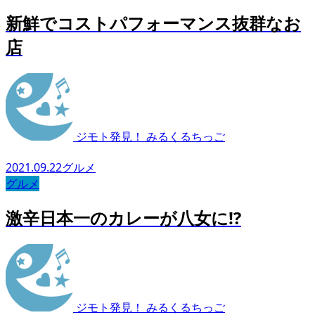
新鮮でコストパフォーマンス抜群なお
店
ジモト発見！ みるくるちっご
2021.09.22
グルメ
グルメ
激辛日本一のカレーが八女に⁉︎
ジモト発見！ みるくるちっご