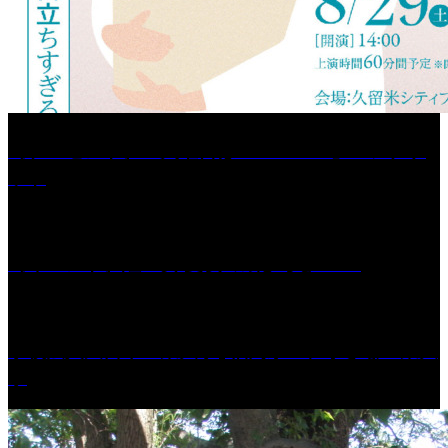
［プレゼント］「火曜日はスーパーへ」ペアチケ
ット
［イベント］紅乙女 夏夜の蔵びらき2026
学校法人久留米工業大学│福岡県一、小さな工業大
学