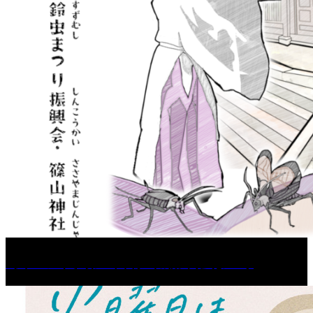
［イベント］第67回 篠山城跡 鈴虫まつり