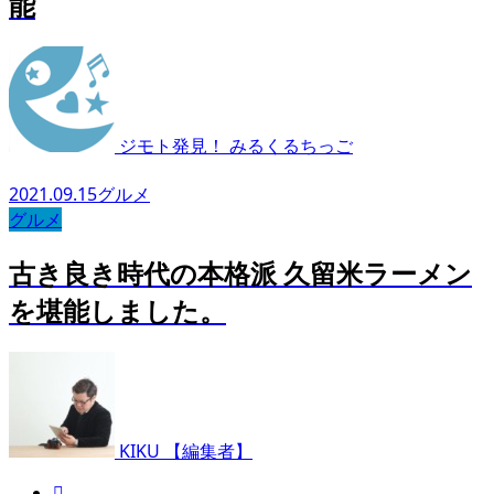
能
ジモト発見！ みるくるちっご
2021.09.15
グルメ
グルメ
古き良き時代の本格派 久留米ラーメン
を堪能しました。
KIKU 【編集者】
