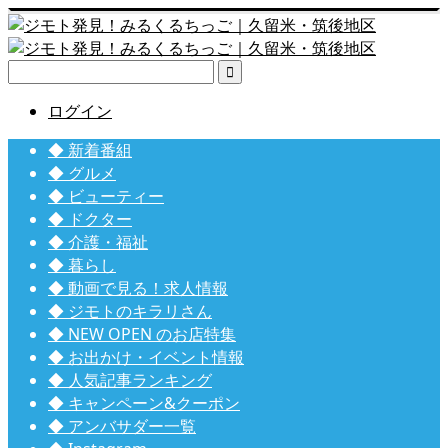

ログイン
◆ 新着番組
◆ グルメ
◆ ビューティー
◆ ドクター
◆ 介護・福祉
◆ 暮らし
◆ 動画で見る！求人情報
◆ ジモトのキラリさん
◆ NEW OPEN のお店特集
◆ お出かけ・イベント情報
◆ 人気記事ランキング
◆ キャンペーン&クーポン
◆ アンバサダー一覧