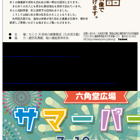
［イベント］船小屋今昔物語
［イベント］第55回 水の祭典久留米まつり