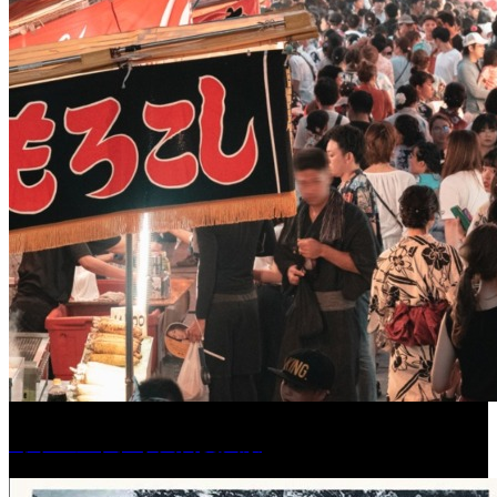
［イベント］水天宮夏大祭