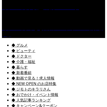
［イベント］六角堂広場サマーパーク
［イベント］子ども太鼓フェスティバル & 太鼓響
演会
◆ グルメ
◆ ビューティ
◆ ドクター
◆ 介護・福祉
◆ 暮らす
◆ 新着番組
◆ 動画で見る！求人情報
◆ NEW OPEN のお店特集
◆ ジモトのキラリさん
◆ おでかけ・イベント情報
◆ 人気記事ランキング
◆ キャンペーン&クーポン