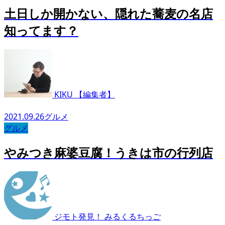
土日しか開かない、隠れた蕎麦の名店
知ってます？
KIKU 【編集者】
2021.09.26
グルメ
グルメ
やみつき麻婆豆腐！うきは市の行列店
ジモト発見！ みるくるちっご