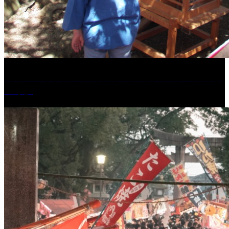
［イベント］第41回 河童大明神夏の大祭「河童ま
つり」