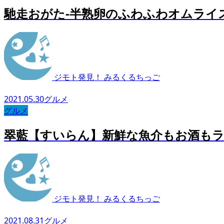
馳走おがた-半熟卵のふわふわオムライ
ジモト発見！ みるくるちっご
2021.05.30
グルメ
グルメ
翠藍【すいらん】新鮮な魚介もお酒も
ジモト発見！ みるくるちっご
2021.08.31
グルメ