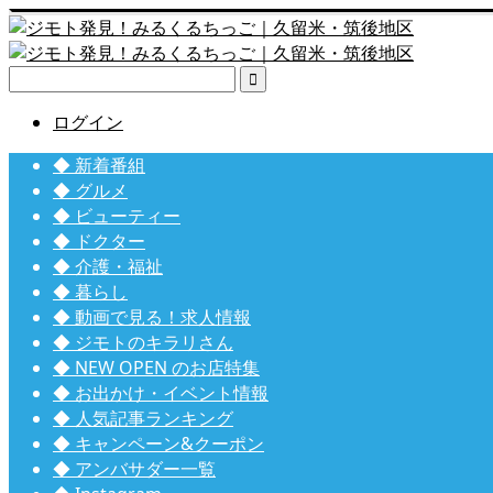

ログイン
◆ 新着番組
◆ グルメ
◆ ビューティー
◆ ドクター
◆ 介護・福祉
◆ 暮らし
◆ 動画で見る！求人情報
◆ ジモトのキラリさん
◆ NEW OPEN のお店特集
◆ お出かけ・イベント情報
◆ 人気記事ランキング
◆ キャンペーン&クーポン
◆ アンバサダー一覧