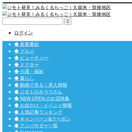

ログイン
◆ 新着番組
◆ グルメ
◆ ビューティー
◆ ドクター
◆ 介護・福祉
◆ 暮らし
◆ 動画で見る！求人情報
◆ ジモトのキラリさん
◆ NEW OPEN のお店特集
◆ お出かけ・イベント情報
◆ 人気記事ランキング
◆ キャンペーン&クーポン
◆ アンバサダー一覧