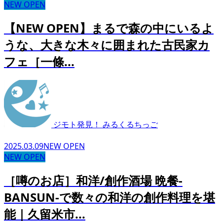
NEW OPEN
【NEW OPEN】まるで森の中にいるよ
うな、大きな木々に囲まれた古民家カ
フェ［一條...
ジモト発見！ みるくるちっご
2025.03.09
NEW OPEN
NEW OPEN
［噂のお店］和洋/創作酒場 晩餐-
BANSUN-で数々の和洋の創作料理を堪
能｜久留米市...