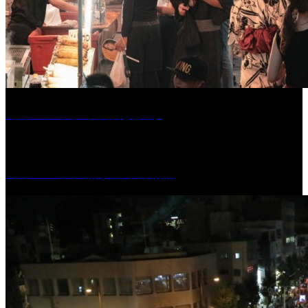
［イベント］水天宮夏大祭
［イベント］船小屋今昔物語