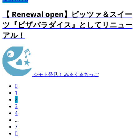
【 Renewal open】ピッツァ＆スイー
ツ『ピザパラダイス』としてリニュー
アル！
ジモト発見！ みるくるちっご

1
2
3
4
…
7
