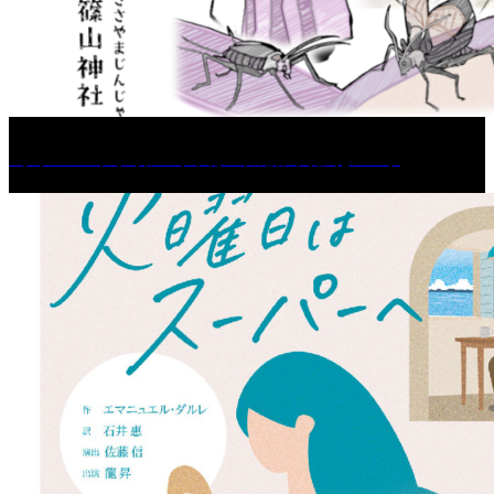
［イベント］第67回 篠山城跡 鈴虫まつり