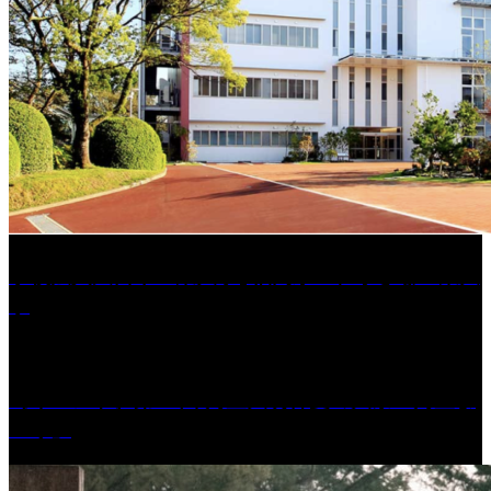
学校法人久留米工業大学│福岡県一、小さな工業大
学
［イベント］第41回 河童大明神夏の大祭「河童ま
つり」