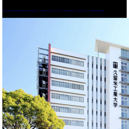
［イベント］紅乙女 夏夜の蔵びらき2026