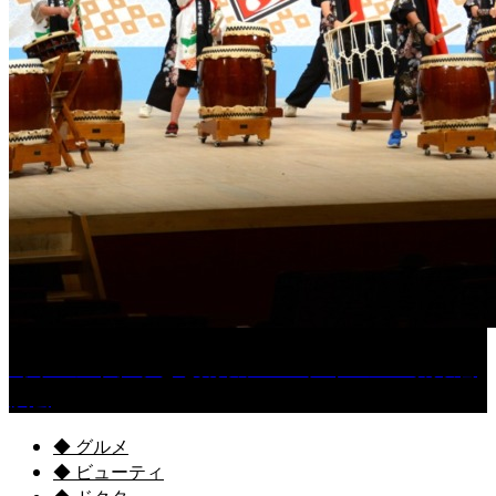
［イベント］子ども太鼓フェスティバル & 太鼓響
演会
◆ グルメ
◆ ビューティ