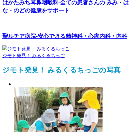
はかたみち耳鼻咽喉科-全ての患者さんの みみ・は
な・のどの健康をサポート
聖ルチア病院-安心できる精神科・心療内科・内科
ジモト発見！ みるくるちっご
ジモト発見！ みるくるちっごの写真