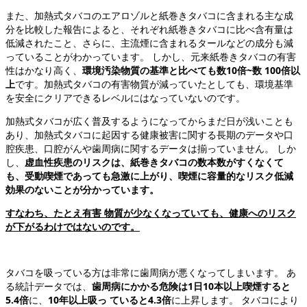
また、加熱式タバコのエアロゾルと紙巻きタバコに含まれる主な成
分を比較した報告によると、それぞれ紙巻きタバコに比べ含有量は
低減されたこと、さらに、主流煙に含まれるタールなどの成分も減
っていることがわかっています。 しかし、元来紙巻きタバコの有害
性はかなり高く、
環境汚染物質の基準と比べても数10倍~数 100倍以
上
です。加熱式タバコの有害物質が減っていたとしても、環境基準
を安全にクリアできるレベルにはなっていないのです。
加熱式タバコが広く普及するようになってからまだ日が浅いことも
あり、加熱式タバコに起因する健康被害に関する長期のデータや口
腔疾患、口腔がんや歯周病に関するデータは揃っていません。 しか
し、
虚血性疾患のリスクは、紙巻きタバコの数本数がすくなくて
も、受動喫煙であっても急激に上がり、喫煙に容量的なリスク低減
効果のないことが分かっています。
すなわち、たとえ有害 物質が少なくなっていても、健康へのリスク
が下がるわけではないのです。
タバコを吸っている方は非常に歯周病が悪くなってしまいます。 あ
る統計データでは、
歯周病にかかる危険は1日10本以上喫煙すると
5.4倍
に、
10年以上吸っ ていると4.3倍
に上昇します。 タバコにより