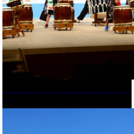
［イベント］子ども太鼓フェスティバル & 太鼓響
演会