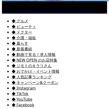
くるめ市民流水プールが7/18（土）OPEN！
◆ グルメ
◆ ビューティ
◆ ドクター
◆ 介護・福祉
◆ 暮らす
◆ 新着番組
◆ 動画で見る！求人情報
◆ NEW OPEN のお店特集
◆ ジモトのキラリさん
◆ おでかけ・イベント情報
◆ 人気記事ランキング
◆ キャンペーン&クーポン
◆ Instagram
◆ TikTok
◆ YouTube
◆ Facebook