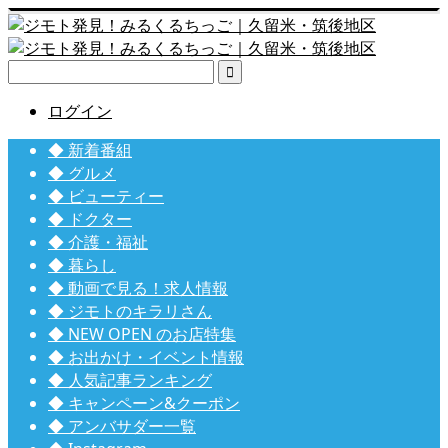

ログイン
◆ 新着番組
◆ グルメ
◆ ビューティー
◆ ドクター
◆ 介護・福祉
◆ 暮らし
◆ 動画で見る！求人情報
◆ ジモトのキラリさん
◆ NEW OPEN のお店特集
◆ お出かけ・イベント情報
◆ 人気記事ランキング
◆ キャンペーン&クーポン
◆ アンバサダー一覧