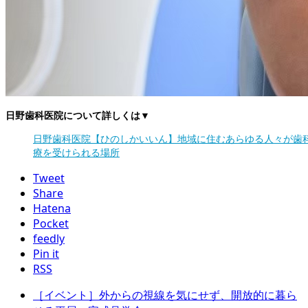
日野歯科医院について詳しくは▼
日野歯科医院【ひのしかいいん】地域に住むあらゆる人々が歯
療を受けられる場所
Tweet
Share
Hatena
Pocket
feedly
Pin it
RSS
［イベント］外からの視線を気にせず、開放的に暮ら