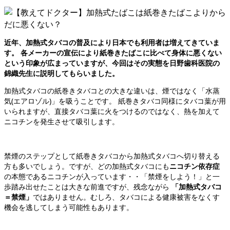
近年、加熱式タバコの普及により日本でも利用者は増えてきていま
す。 各メーカーの宣伝により紙巻きたばこに比べて身体に悪くない
という印象が広まっていますが、今回はその実態を日野歯科医院の
錦織先生に説明してもらいました。
加熱式タバコの紙巻きタバコとの大きな違いは、煙ではなく「水蒸
気(エアロゾル)」を吸うことです。 紙巻きタバコ同様にタバコ葉が用
いられますが、直接タバコ葉に火をつけるのではなく、熱を加えて
ニコチンを発生させて吸引します。
禁煙のステップとして紙巻きタバコから加熱式タバコへ切り替える
方も多いでしょう。ですが、どの加熱式タバコにも
ニコチン依存症
の本態であるニコチンが入っています・・「禁煙をしよう！」と一
歩踏み出せたことは大きな前進ですが、残念ながら
「加熱式タバコ
＝禁煙」
ではありません。むしろ、タバコによる健康被害をなくす
機会を逃してしまう可能性もあります。