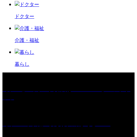
ドクター
介護・福祉
暮らし
［プレゼント］「火曜日はスーパーへ」ペアチケ
ット
［イベント］紅乙女 夏夜の蔵びらき2026