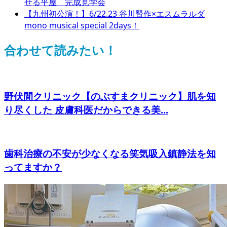
せる平屋 完成見学会
【九州初公演！】6/22.23 谷川賢作×エスムラルダ
mono musical special 2days！
合わせて読みたい！
野伏間クリニック【のぶすまクリニック】肌を知
り尽くした 皮膚科医だからできる美...
歯科治療の不安が少なくなる笑気吸入鎮静法を知
ってますか？