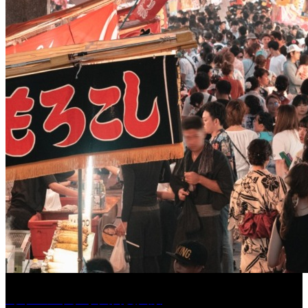
［イベント］水天宮夏大祭