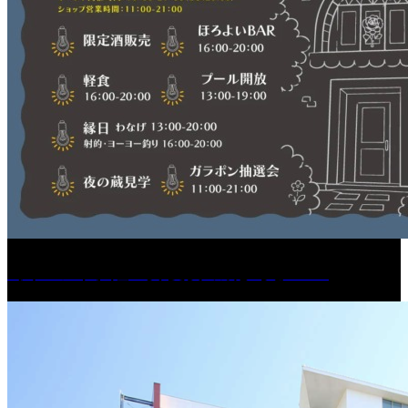
［イベント］紅乙女 夏夜の蔵びらき2026