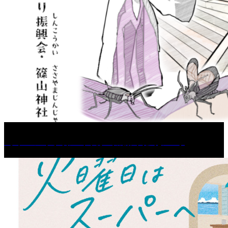
［イベント］第67回 篠山城跡 鈴虫まつり