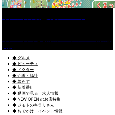
［イベント］六角堂広場サマーパーク
［イベント］子ども太鼓フェスティバル & 太鼓響
演会
◆ グルメ
◆ ビューティ
◆ ドクター
◆ 介護・福祉
◆ 暮らす
◆ 新着番組
◆ 動画で見る！求人情報
◆ NEW OPEN のお店特集
◆ ジモトのキラリさん
◆ おでかけ・イベント情報