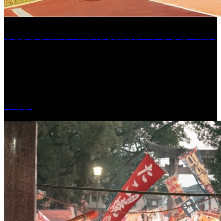
学校法人久留米工業大学│福岡県一、小さな工業大
学
［イベント］第41回 河童大明神夏の大祭「河童ま
つり」