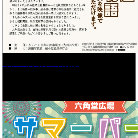
［イベント］船小屋今昔物語
［イベント］第55回 水の祭典久留米まつり