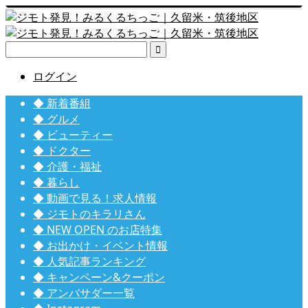

ログイン
◆ 新着番組
◆ グルメ
◆ ビューティー
◆ ドクター
◆ 介護・福祉
◆ 暮らし
◆ 動画で見る！求人情報
◆ ジモトのキラリさん
◆ NEW OPEN のお店特集
◆ お出かけ・イベント情報
◆ 人気記事ランキング
◆ キャンペーン&クーポン
◆ アンバサダー一覧