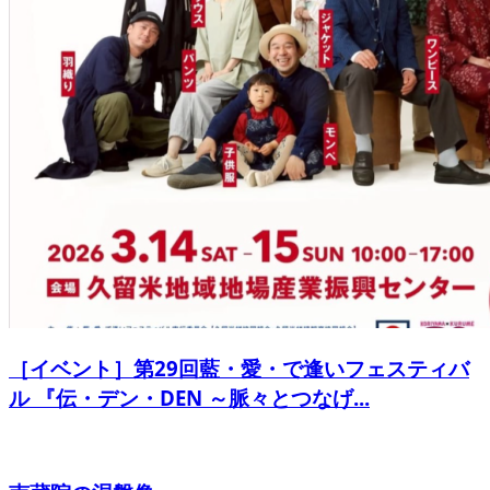
［イベント］第29回藍・愛・で逢いフェスティバ
ル 『伝・デン・DEN ～脈々とつなげ...