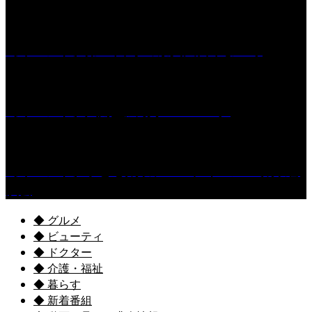
［イベント］第55回 水の祭典久留米まつり
［イベント］六角堂広場サマーパーク
［イベント］子ども太鼓フェスティバル & 太鼓響
演会
◆ グルメ
◆ ビューティ
◆ ドクター
◆ 介護・福祉
◆ 暮らす
◆ 新着番組