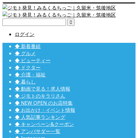

ログイン
◆ 新着番組
◆ グルメ
◆ ビューティー
◆ ドクター
◆ 介護・福祉
◆ 暮らし
◆ 動画で見る！求人情報
◆ ジモトのキラリさん
◆ NEW OPEN のお店特集
◆ お出かけ・イベント情報
◆ 人気記事ランキング
◆ キャンペーン&クーポン
◆ アンバサダー一覧