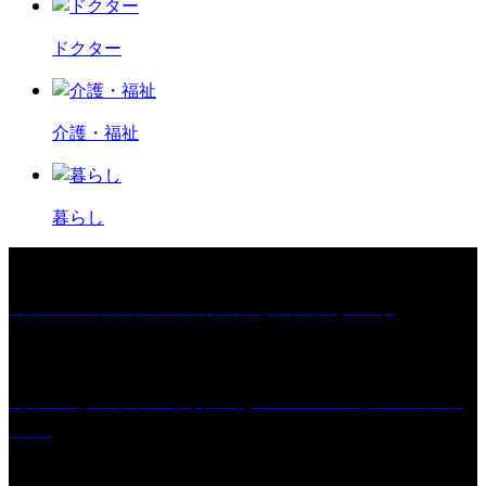
ドクター
介護・福祉
暮らし
［イベント］第67回 篠山城跡 鈴虫まつり
［プレゼント］「火曜日はスーパーへ」ペアチケ
ット