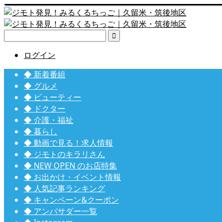

ログイン
◆ 新着番組
◆ グルメ
◆ ビューティー
◆ ドクター
◆ 介護・福祉
◆ 暮らし
◆ 動画で見る！求人情報
◆ ジモトのキラリさん
◆ NEW OPEN のお店特集
◆ お出かけ・イベント情報
◆ 人気記事ランキング
◆ キャンペーン&クーポン
◆ アンバサダー一覧