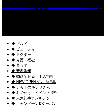
［イベント］子ども太鼓フェスティバル & 太鼓響
演会
くるめ市民流水プールが7/18（土）OPEN！
◆ グルメ
◆ ビューティ
◆ ドクター
◆ 介護・福祉
◆ 暮らす
◆ 新着番組
◆ 動画で見る！求人情報
◆ NEW OPEN のお店特集
◆ ジモトのキラリさん
◆ おでかけ・イベント情報
◆ 人気記事ランキング
◆ キャンペーン&クーポン