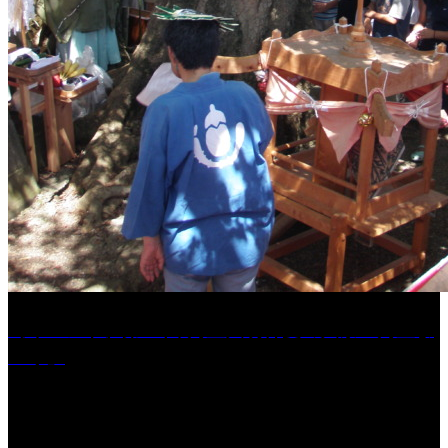
［イベント］第41回 河童大明神夏の大祭「河童ま
つり」
［イベント］水天宮夏大祭