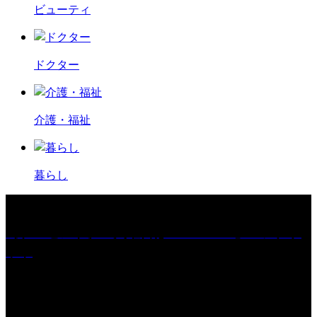
ビューティ
ドクター
介護・福祉
暮らし
［プレゼント］「火曜日はスーパーへ」ペアチケ
ット
［イベント］紅乙女 夏夜の蔵びらき2026