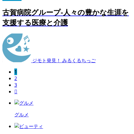
古賀病院グループ-人々の豊かな生涯を
支援する医療と介護
ジモト発見！ みるくるちっご
1
2
3

グルメ