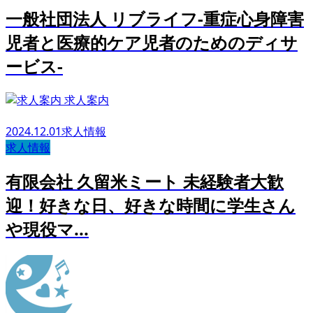
一般社団法人 リブライフ-重症心身障害
児者と医療的ケア児者のためのディサ
ービス-
求人案内
2024.12.01
求人情報
求人情報
有限会社 久留米ミート 未経験者大歓
迎！好きな日、好きな時間に学生さん
や現役マ...