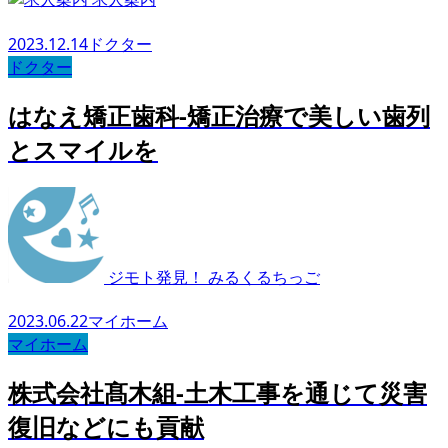
2023.12.14
ドクター
ドクター
はなえ矯正歯科-矯正治療で美しい歯列
とスマイルを
ジモト発見！ みるくるちっご
2023.06.22
マイホーム
マイホーム
株式会社髙木組-土木工事を通じて災害
復旧などにも貢献