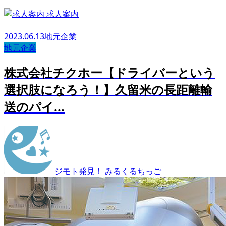
求人案内
2023.06.13
地元企業
地元企業
株式会社チクホー【ドライバーという
選択肢になろう！】久留米の長距離輸
送のパイ...
ジモト発見！ みるくるちっご