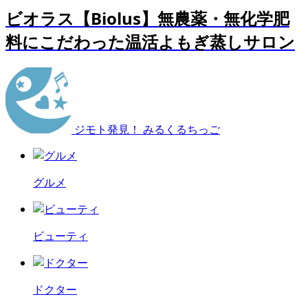
ビオラス【Biolus】無農薬・無化学肥
料にこだわった温活よもぎ蒸しサロン
ジモト発見！ みるくるちっご
グルメ
ビューティ
ドクター