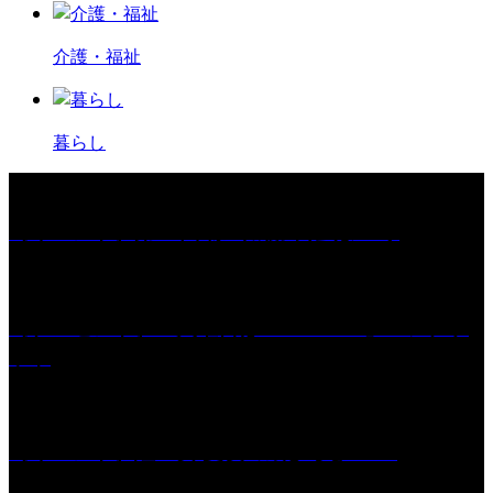
介護・福祉
暮らし
［イベント］第67回 篠山城跡 鈴虫まつり
［プレゼント］「火曜日はスーパーへ」ペアチケ
ット
［イベント］紅乙女 夏夜の蔵びらき2026