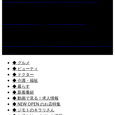
［イベント］六角堂広場サマーパーク
［イベント］子ども太鼓フェスティバル & 太鼓響
演会
◆ グルメ
◆ ビューティ
◆ ドクター
◆ 介護・福祉
◆ 暮らす
◆ 新着番組
◆ 動画で見る！求人情報
◆ NEW OPEN のお店特集
◆ ジモトのキラリさん