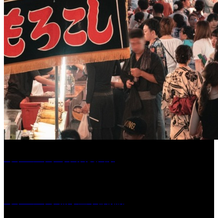
［イベント］水天宮夏大祭
［イベント］船小屋今昔物語