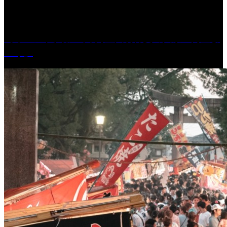
［イベント］第41回 河童大明神夏の大祭「河童ま
つり」