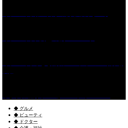
［イベント］第55回 水の祭典久留米まつり
［イベント］六角堂広場サマーパーク
［イベント］子ども太鼓フェスティバル & 太鼓響
演会
くるめ市民流水プールが7/18（土）OPEN！
◆ グルメ
◆ ビューティ
◆ ドクター