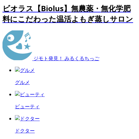
ビオラス【Biolus】無農薬・無化学肥
料にこだわった温活よもぎ蒸しサロン
ジモト発見！ みるくるちっご
グルメ
ビューティ
ドクター