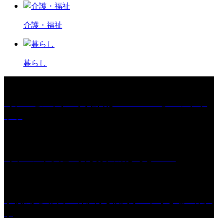
介護・福祉
暮らし
［プレゼント］「火曜日はスーパーへ」ペアチケ
ット
［イベント］紅乙女 夏夜の蔵びらき2026
学校法人久留米工業大学│福岡県一、小さな工業大
学