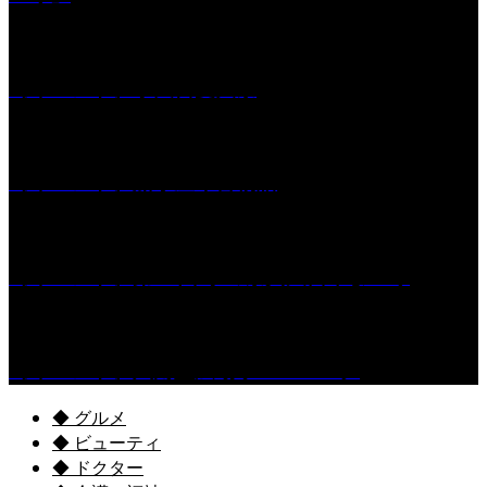
［イベント］水天宮夏大祭
［イベント］船小屋今昔物語
［イベント］第55回 水の祭典久留米まつり
［イベント］六角堂広場サマーパーク
◆ グルメ
◆ ビューティ
◆ ドクター