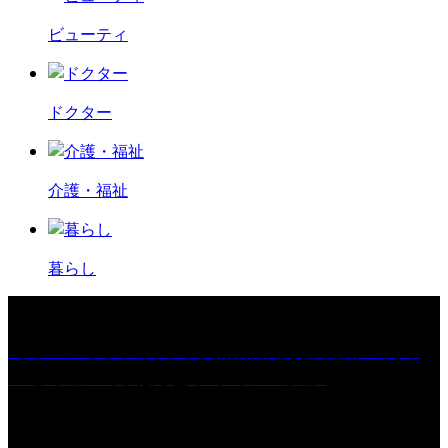
ビューティ
ドクター
介護・福祉
暮らし
［イベント］久留米市美術館 展覧会 開館10周年
「ちくごist 河北秀也 デザインの旅」