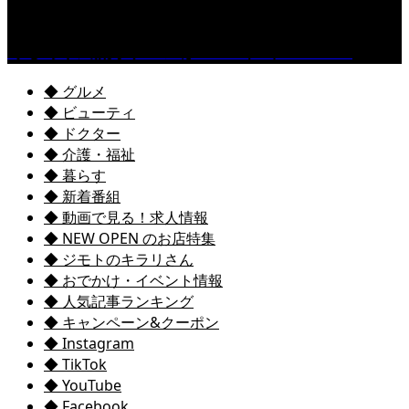
くるめ市民流水プールが7/18（土）OPEN！
◆ グルメ
◆ ビューティ
◆ ドクター
◆ 介護・福祉
◆ 暮らす
◆ 新着番組
◆ 動画で見る！求人情報
◆ NEW OPEN のお店特集
◆ ジモトのキラリさん
◆ おでかけ・イベント情報
◆ 人気記事ランキング
◆ キャンペーン&クーポン
◆ Instagram
◆ TikTok
◆ YouTube
◆ Facebook