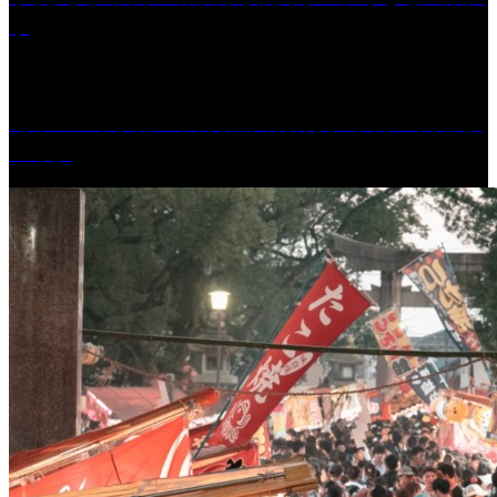
学
［イベント］第41回 河童大明神夏の大祭「河童ま
つり」