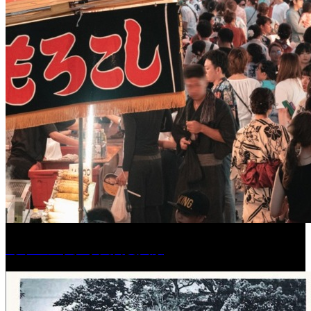
［イベント］水天宮夏大祭