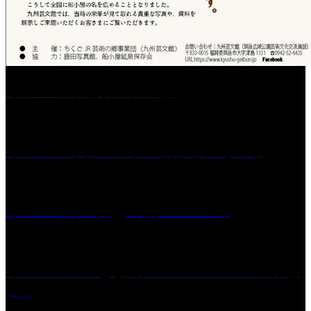
［イベント］船小屋今昔物語
［イベント］第55回 水の祭典久留米まつり
［イベント］六角堂広場サマーパーク
［イベント］子ども太鼓フェスティバル & 太鼓響
演会