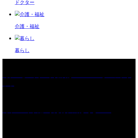
ドクター
介護・福祉
暮らし
［プレゼント］「火曜日はスーパーへ」ペアチケ
ット
［イベント］紅乙女 夏夜の蔵びらき2026
学校法人久留米工業大学│福岡県一、小さな工業大