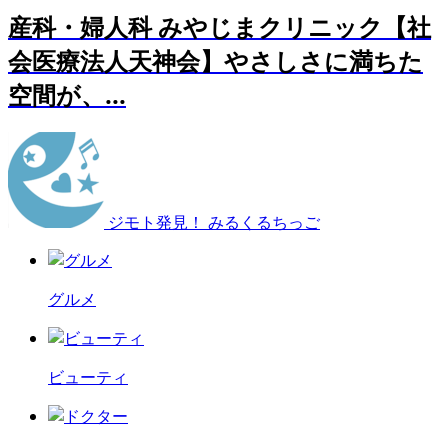
産科・婦人科 みやじまクリニック【社
会医療法人天神会】やさしさに満ちた
空間が、...
ジモト発見！ みるくるちっご
グルメ
ビューティ