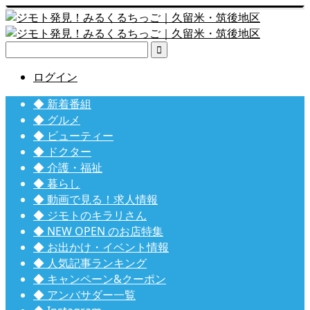

ログイン
◆ 新着番組
◆ グルメ
◆ ビューティー
◆ ドクター
◆ 介護・福祉
◆ 暮らし
◆ 動画で見る！求人情報
◆ ジモトのキラリさん
◆ NEW OPEN のお店特集
◆ お出かけ・イベント情報
◆ 人気記事ランキング
◆ キャンペーン&クーポン
◆ アンバサダー一覧