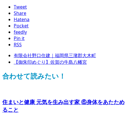
Tweet
Share
Hatena
Pocket
feedly
Pin it
RSS
有限会社野口住建｜福岡県三潴郡大木町
【御朱印めぐり】佐賀の牛島八幡宮
合わせて読みたい！
住まいと健康 元気を生み出す家 ⑥身体をあたため
ること