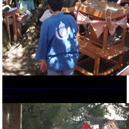
［イベント］第41回 河童大明神夏の大祭「河童ま
つり」