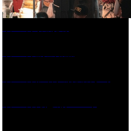
［イベント］水天宮夏大祭
［イベント］船小屋今昔物語
［イベント］第55回 水の祭典久留米まつり
［イベント］六角堂広場サマーパーク
［イベント］子ども太鼓フェスティバル & 太鼓響