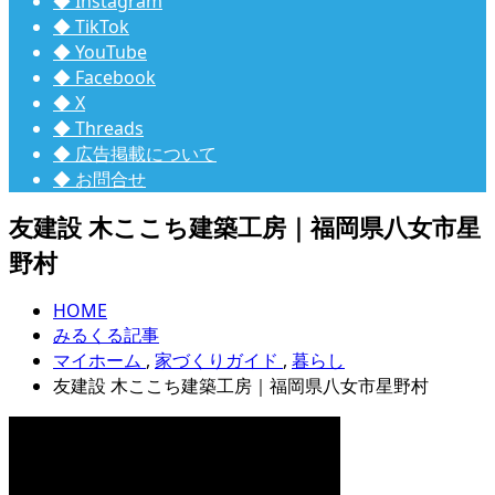
◆ Instagram
◆ TikTok
◆ YouTube
◆ Facebook
◆ X
◆ Threads
◆ 広告掲載について
◆ お問合せ
友建設 木ここち建築工房｜福岡県八女市星
野村
HOME
みるくる記事
マイホーム
,
家づくりガイド
,
暮らし
友建設 木ここち建築工房｜福岡県八女市星野村