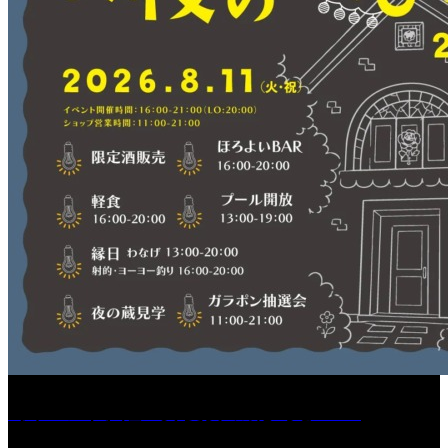
［イベント］紅乙女 夏夜の蔵びらき2026