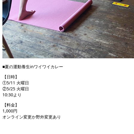
■夏の運動養生inワイワイカレー
【日時】
①5/11 火曜日
②5/25 火曜日
10:30より
【料金】
1,000円
オンライン変更か野外変更あり