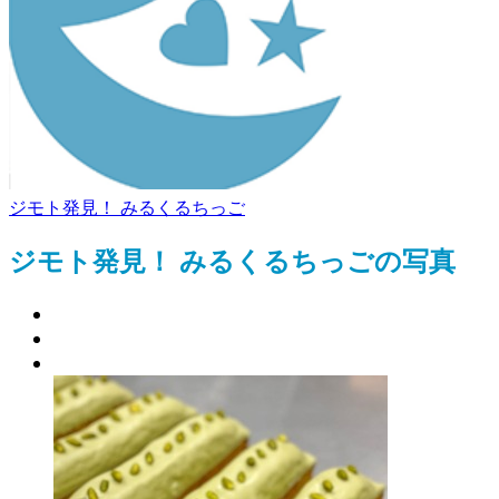
ジモト発見！ みるくるちっご
ジモト発見！ みるくるちっごの写真