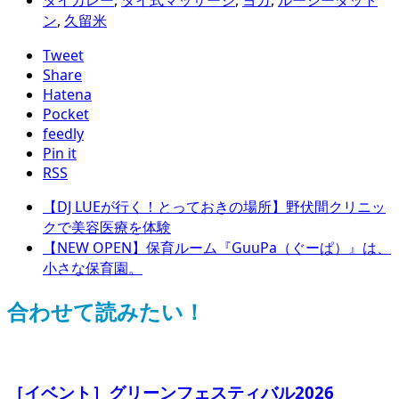
タイカレー
,
タイ式マッサージ
,
ヨガ
,
ルーシーダット
ン
,
久留米
Tweet
Share
Hatena
Pocket
feedly
Pin it
RSS
【DJ LUEが行く！とっておきの場所】野伏間クリニッ
クで美容医療を体験
【NEW OPEN】保育ルーム『GuuPa（ぐーぱ）』は、
小さな保育園。
合わせて読みたい！
［イベント］グリーンフェスティバル2026