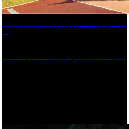
学校法人久留米工業大学│福岡県一、小さな工業大
学
［イベント］第41回 河童大明神夏の大祭「河童ま
つり」
［イベント］水天宮夏大祭
［イベント］船小屋今昔物語