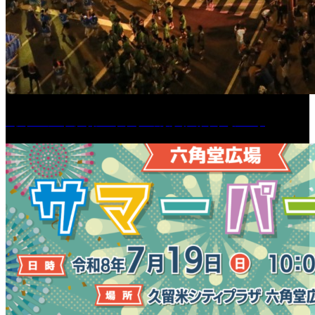
［イベント］第55回 水の祭典久留米まつり