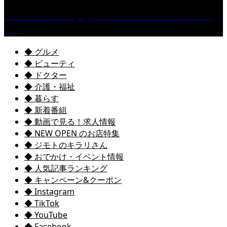
［イベント］子ども太鼓フェスティバル & 太鼓響
演会
◆ グルメ
◆ ビューティ
◆ ドクター
◆ 介護・福祉
◆ 暮らす
◆ 新着番組
◆ 動画で見る！求人情報
◆ NEW OPEN のお店特集
◆ ジモトのキラリさん
◆ おでかけ・イベント情報
◆ 人気記事ランキング
◆ キャンペーン&クーポン
◆ Instagram
◆ TikTok
◆ YouTube
◆ Facebook