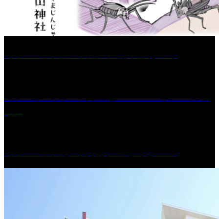
［イベント］第67回 篠山城跡 鈴虫まつり
［プレゼント］「火曜日はスーパーへ」ペアチケ
ット
［イベント］紅乙女 夏夜の蔵びらき2026