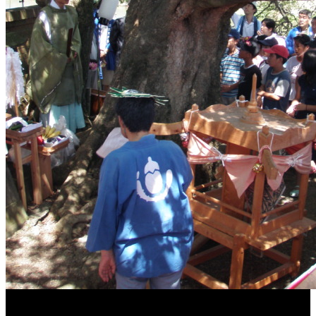
［イベント］第41回 河童大明神夏の大祭「河童ま