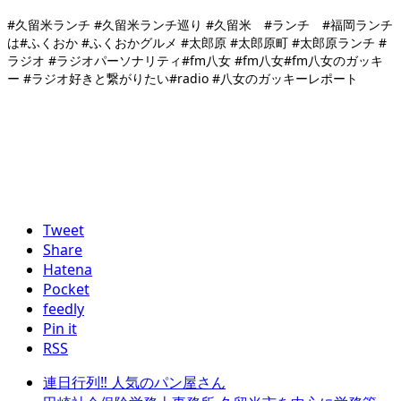
#久留米ランチ #久留米ランチ巡り #久留米 #ランチ #福岡ランチ
は#ふくおか #ふくおかグルメ #太郎原 #太郎原町 #太郎原ランチ #
ラジオ #ラジオパーソナリティ#fm八女 #fm八女#fm八女のガッキ
ー #ラジオ好きと繋がりたい#radio #八女のガッキーレポート
Tweet
Share
Hatena
Pocket
feedly
Pin it
RSS
連日行列‼︎ 人気のパン屋さん