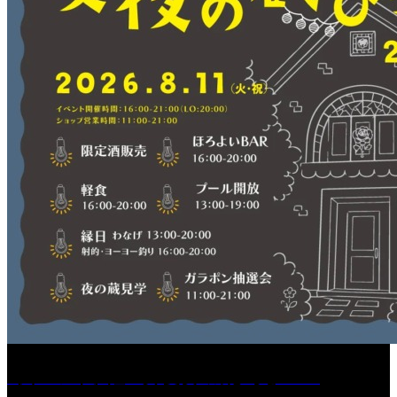
［イベント］紅乙女 夏夜の蔵びらき2026