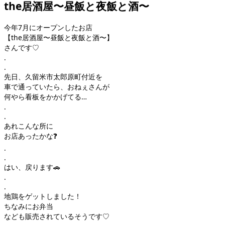
the居酒屋〜昼飯と夜飯と酒〜
今年7月にオープンしたお店
【the居酒屋〜昼飯と夜飯と酒〜】
さんです♡
.
.
先日、久留米市太郎原町付近を
車で通っていたら、おねぇさんが
何やら看板をかかげてる…
.
.
あれこんな所に
お店あったかな❓
.
.
はい、戻ります🚗
.
.
地鶏をゲットしました！
ちなみにお弁当
なども販売されているそうです♡