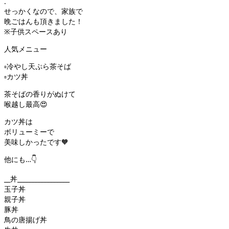
.
せっかくなので、家族で
晩ごはんも頂きました！
※子供スペースあり
人気メニュー
▫︎冷やし天ぷら茶そば
▫︎カツ丼
茶そばの香りがぬけて
喉越し最高😍
カツ丼は
ボリューミーで
美味しかったです🧡
他にも…👇
__丼_________________
玉子丼
親子丼
豚丼
鳥の唐揚げ丼