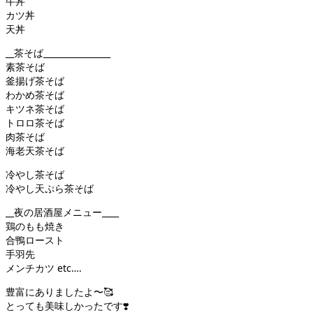
牛丼
カツ丼
天丼
__茶そば________________
素茶そば
釜揚げ茶そば
わかめ茶そば
キツネ茶そば
トロロ茶そば
肉茶そば
海老天茶そば
冷やし茶そば
冷やし天ぷら茶そば
__夜の居酒屋メニュー____
鶏のもも焼き
合鴨ロースト
手羽先
メンチカツ etc….
豊富にありましたよ〜🥰
とっても美味しかったです❣️