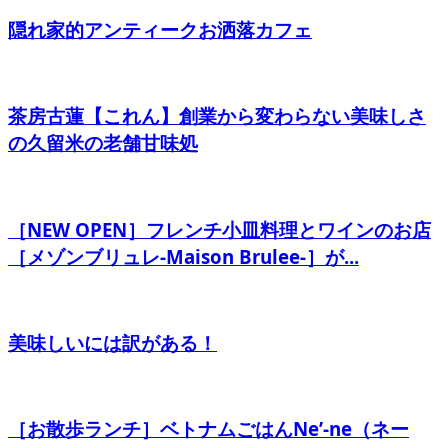
隠れ家的アンティークお洒落カフェ
茶房古蓮【これん】創業から変わらない美味しさ
の久留米の老舗甘味処
［NEW OPEN］フレンチ小皿料理とワインのお店
［メゾンブリュレ-Maison Brulee-］が...
美味しいには訳がある！
［お散歩ランチ］ベトナムごはんNe’-ne（ネー