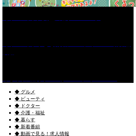
［イベント］六角堂広場サマーパーク
［イベント］子ども太鼓フェスティバル & 太鼓響
演会
くるめ市民流水プールが7/18（土）OPEN！
◆ グルメ
◆ ビューティ
◆ ドクター
◆ 介護・福祉
◆ 暮らす
◆ 新着番組
◆ 動画で見る！求人情報