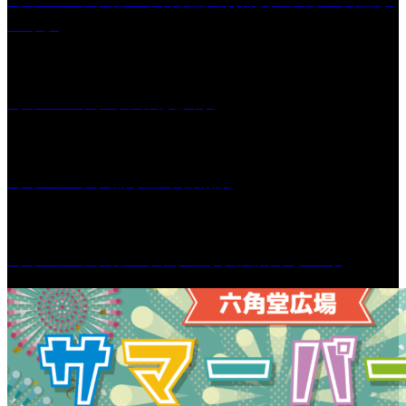
つり」
［イベント］水天宮夏大祭
［イベント］船小屋今昔物語
［イベント］第55回 水の祭典久留米まつり