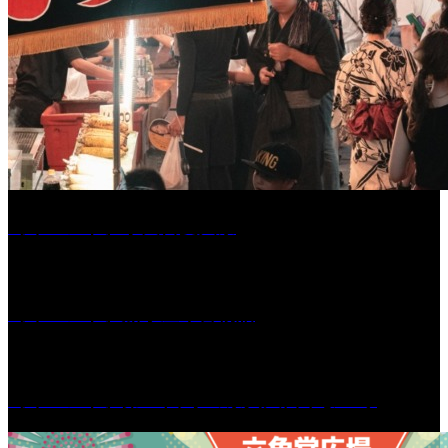
［イベント］水天宮夏大祭
［イベント］船小屋今昔物語
［イベント］第55回 水の祭典久留米まつり