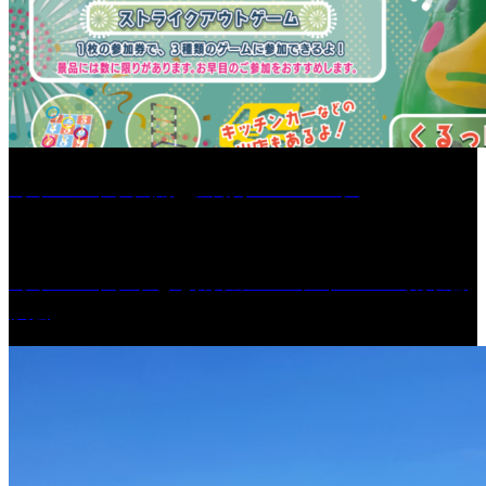
［イベント］六角堂広場サマーパーク
［イベント］子ども太鼓フェスティバル & 太鼓響
演会