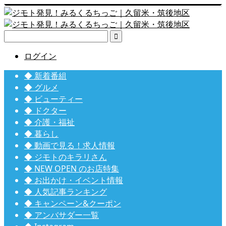

ログイン
◆ 新着番組
◆ グルメ
◆ ビューティー
◆ ドクター
◆ 介護・福祉
◆ 暮らし
◆ 動画で見る！求人情報
◆ ジモトのキラリさん
◆ NEW OPEN のお店特集
◆ お出かけ・イベント情報
◆ 人気記事ランキング
◆ キャンペーン&クーポン
◆ アンバサダー一覧