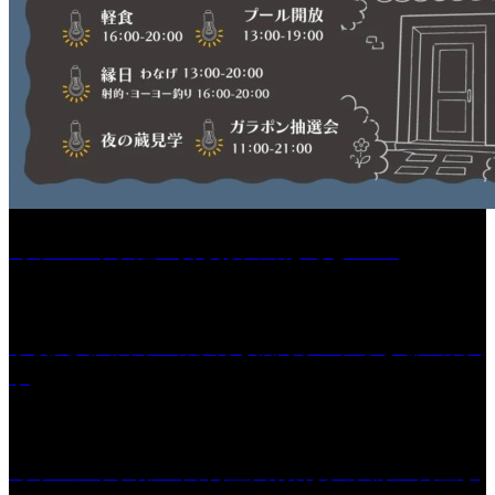
［イベント］紅乙女 夏夜の蔵びらき2026
学校法人久留米工業大学│福岡県一、小さな工業大
学
［イベント］第41回 河童大明神夏の大祭「河童ま