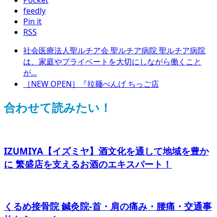
feedly
Pin it
RSS
社会医療法人聖ルチア会 聖ルチア病院 聖ルチア病院
は、家庭やプライベートを大切にしながら働くこと
が...
［NEW OPEN］『拉麺べんげ ちっご店
合わせて読みたい！
IZUMIYA【イズミヤ】酒文化を通して地域を豊か
に 繁盛店を支えるお酒のエキスパート！
くるめ接骨院 鍼灸院-首・肩の痛み・腰痛・交通事