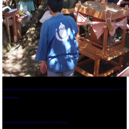
［イベント］第41回 河童大明神夏の大祭「河童ま
つり」
［イベント］水天宮夏大祭