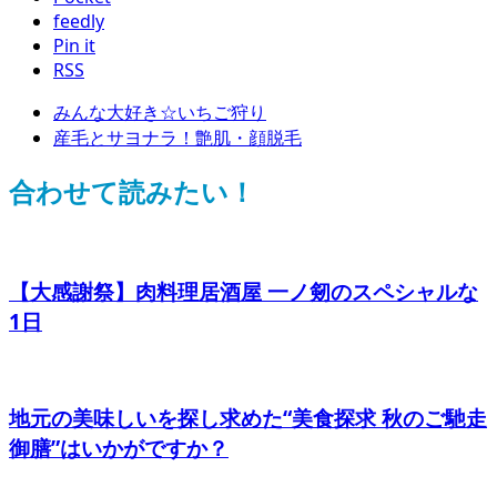
feedly
Pin it
RSS
みんな大好き☆いちご狩り
産毛とサヨナラ！艶肌・顔脱毛
合わせて読みたい！
【大感謝祭】肉料理居酒屋 一ノ剱のスペシャルな
1日
地元の美味しいを探し求めた“美食探求 秋のご馳走
御膳”はいかがですか？