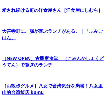
愛され続ける町の洋食屋さん［洋食屋にしむら］
大善寺町に、腸が喜ぶランチがある。｜「ふみご
はん」
［NEW OPEN］古民家食堂、（こみんかしょくど
うてん）で寛ぎのランチ
［お散歩グルメ］八女で台湾気分を満喫！八女里
山的台湾飯店 kumu