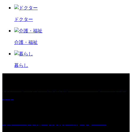
ドクター
介護・福祉
暮らし
［プレゼント］「火曜日はスーパーへ」ペアチケ
ット
［イベント］紅乙女 夏夜の蔵びらき2026