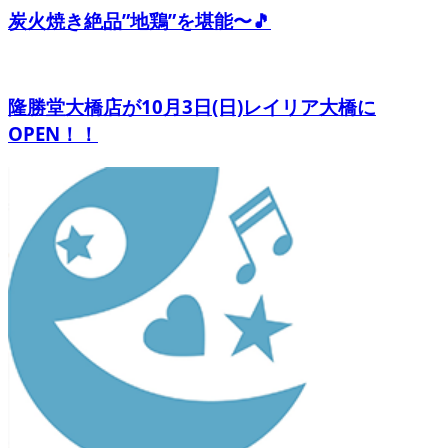
炭火焼き絶品”地鶏”を堪能〜🎵
隆勝堂大橋店が10月3日(日)レイリア大橋に
OPEN！！