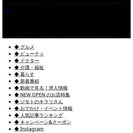
［イベント］子ども太鼓フェスティバル & 太鼓響
演会
くるめ市民流水プールが7/18（土）OPEN！
◆ グルメ
◆ ビューティ
◆ ドクター
◆ 介護・福祉
◆ 暮らす
◆ 新着番組
◆ 動画で見る！求人情報
◆ NEW OPEN のお店特集
◆ ジモトのキラリさん
◆ おでかけ・イベント情報
◆ 人気記事ランキング
◆ キャンペーン&クーポン
◆ Instagram