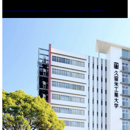
［イベント］紅乙女 夏夜の蔵びらき2026