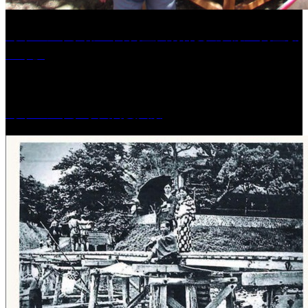
［イベント］第41回 河童大明神夏の大祭「河童ま
つり」
［イベント］水天宮夏大祭