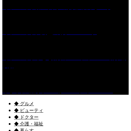
［イベント］第55回 水の祭典久留米まつり
［イベント］六角堂広場サマーパーク
［イベント］子ども太鼓フェスティバル & 太鼓響
演会
くるめ市民流水プールが7/18（土）OPEN！
◆ グルメ
◆ ビューティ
◆ ドクター
◆ 介護・福祉
◆ 暮らす