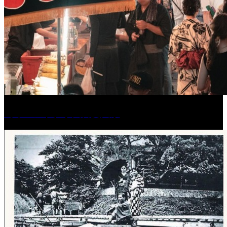
［イベント］水天宮夏大祭