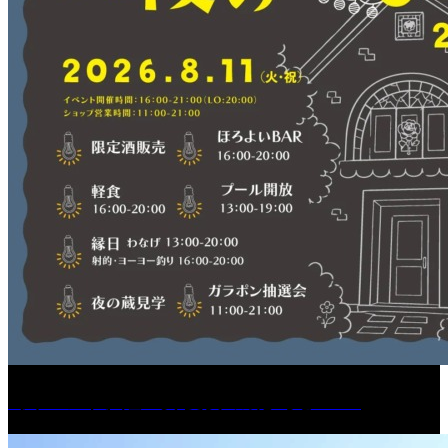
［イベント］紅乙女 夏夜の蔵びらき2026