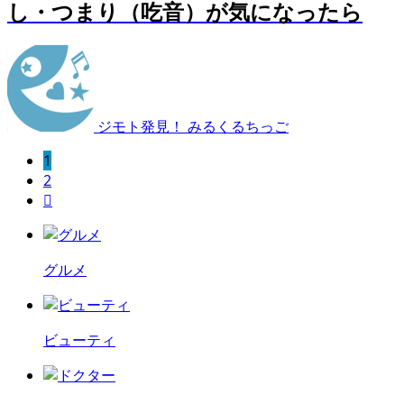
し・つまり（吃音）が気になったら
ジモト発見！ みるくるちっご
1
2

グルメ
ビューティ