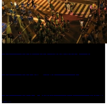
［イベント］第55回 水の祭典久留米まつり
［イベント］六角堂広場サマーパーク
［イベント］子ども太鼓フェスティバル & 太鼓響
演会