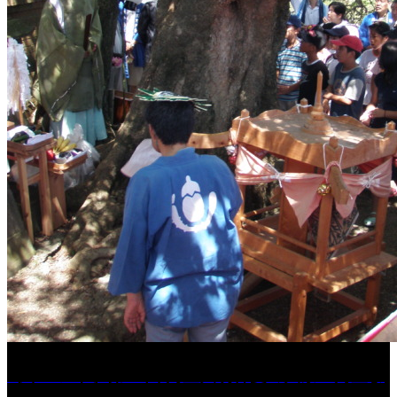
［イベント］第41回 河童大明神夏の大祭「河童ま