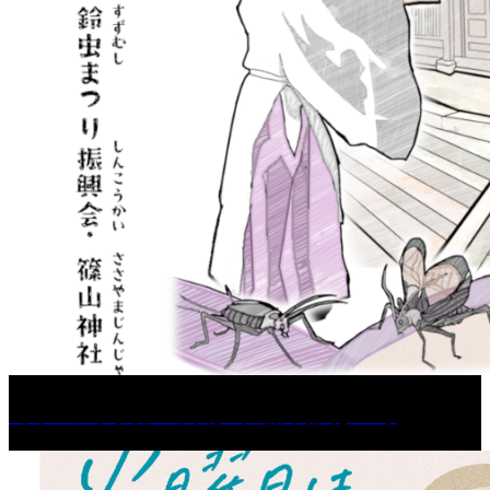
［イベント］第67回 篠山城跡 鈴虫まつり