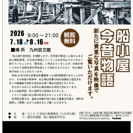
［イベント］船小屋今昔物語