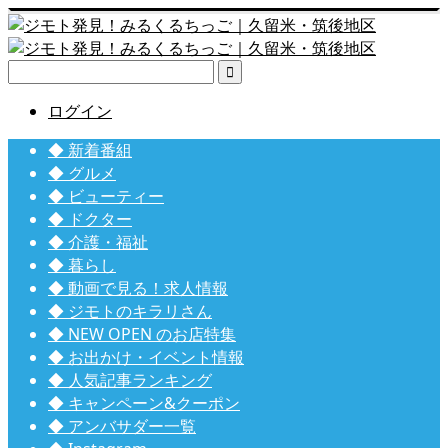

ログイン
◆ 新着番組
◆ グルメ
◆ ビューティー
◆ ドクター
◆ 介護・福祉
◆ 暮らし
◆ 動画で見る！求人情報
◆ ジモトのキラリさん
◆ NEW OPEN のお店特集
◆ お出かけ・イベント情報
◆ 人気記事ランキング
◆ キャンペーン&クーポン
◆ アンバサダー一覧