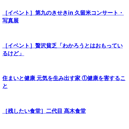
［イベント］第九のきせきin 久留米コンサート・
写真展
［イベント］贅沢貧乏「わかろうとはおもってい
るけど」
住まいと健康 元気を生み出す家 ①健康を害するこ
と
［残したい食堂］二代目 髙木食堂