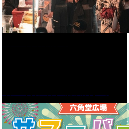
［イベント］水天宮夏大祭
［イベント］船小屋今昔物語
［イベント］第55回 水の祭典久留米まつり