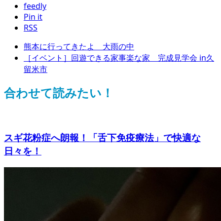
feedly
Pin it
RSS
熊本に行ってきたよ 大雨の中
［イベント］回遊できる家事楽な家 完成見学会 in久
留米市
合わせて読みたい！
スギ花粉症へ朗報！「舌下免疫療法」で快適な
日々を！