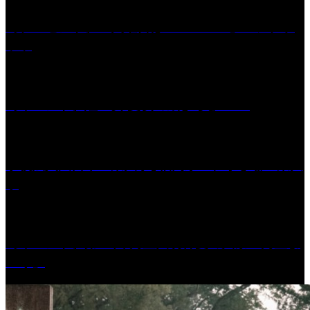
［プレゼント］「火曜日はスーパーへ」ペアチケ
ット
［イベント］紅乙女 夏夜の蔵びらき2026
学校法人久留米工業大学│福岡県一、小さな工業大
学
［イベント］第41回 河童大明神夏の大祭「河童ま
つり」