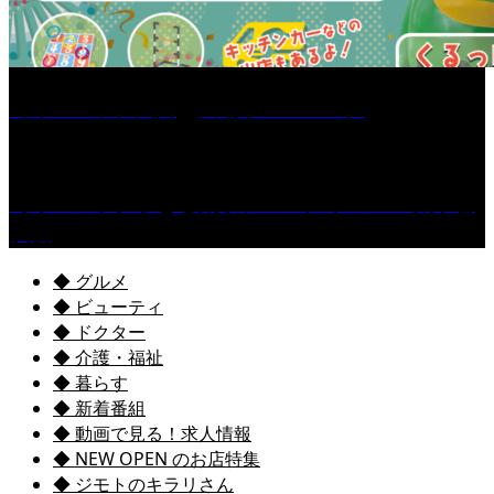
［イベント］六角堂広場サマーパーク
［イベント］子ども太鼓フェスティバル & 太鼓響
演会
◆ グルメ
◆ ビューティ
◆ ドクター
◆ 介護・福祉
◆ 暮らす
◆ 新着番組
◆ 動画で見る！求人情報
◆ NEW OPEN のお店特集
◆ ジモトのキラリさん