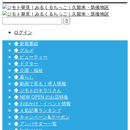

ログイン
◆ 新着番組
◆ グルメ
◆ ビューティー
◆ ドクター
◆ 介護・福祉
◆ 暮らし
◆ 動画で見る！求人情報
◆ ジモトのキラリさん
◆ NEW OPEN のお店特集
◆ お出かけ・イベント情報
◆ 人気記事ランキング
◆ キャンペーン&クーポン
◆ アンバサダー一覧